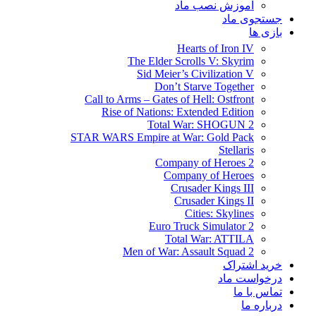
آموزش نصب ماد
جستجوی ماد
بازی ها
Hearts of Iron IV
The Elder Scrolls V: Skyrim
Sid Meier’s Civilization V
Don’t Starve Together
Call to Arms – Gates of Hell: Ostfront
Rise of Nations: Extended Edition
Total War: SHOGUN 2
STAR WARS Empire at War: Gold Pack
Stellaris
Company of Heroes 2
Company of Heroes
Crusader Kings III
Crusader Kings II
Cities: Skylines
Euro Truck Simulator 2
Total War: ATTILA
Men of War: Assault Squad 2
خرید اشتراک
درخواست ماد
تماس با ما
درباره ما