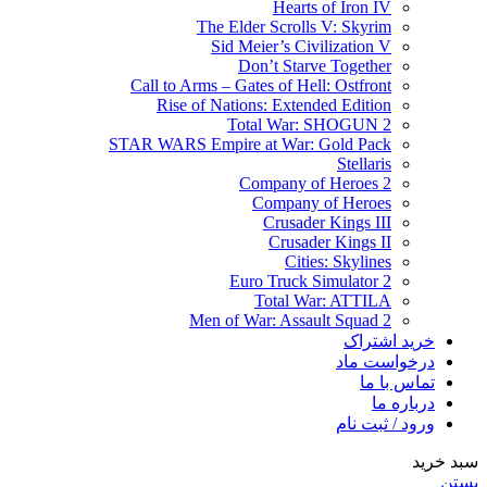
Hearts of Iron IV
The Elder Scrolls V: Skyrim
Sid Meier’s Civilization V
Don’t Starve Together
Call to Arms – Gates of Hell: Ostfront
Rise of Nations: Extended Edition
Total War: SHOGUN 2
STAR WARS Empire at War: Gold Pack
Stellaris
Company of Heroes 2
Company of Heroes
Crusader Kings III
Crusader Kings II
Cities: Skylines
Euro Truck Simulator 2
Total War: ATTILA
Men of War: Assault Squad 2
خرید اشتراک
درخواست ماد
تماس با ما
درباره ما
ورود / ثبت نام
سبد خرید
بستن