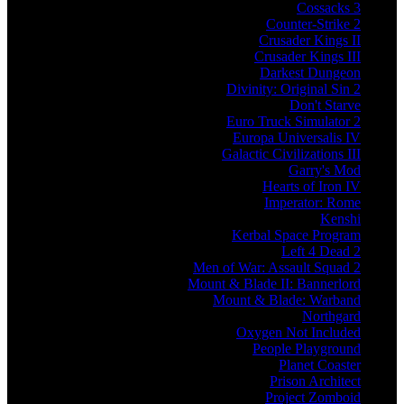
Cossacks 3
Counter-Strike 2
Crusader Kings II
Crusader Kings III
Darkest Dungeon
Divinity: Original Sin 2
Don't Starve
Euro Truck Simulator 2
Europa Universalis IV
Galactic Civilizations III
Garry's Mod
Hearts of Iron IV
Imperator: Rome
Kenshi
Kerbal Space Program
Left 4 Dead 2
Men of War: Assault Squad 2
Mount & Blade II: Bannerlord
Mount & Blade: Warband
Northgard
Oxygen Not Included
People Playground
Planet Coaster
Prison Architect
Project Zomboid