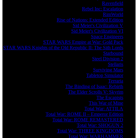
Ravenfield
Rebel Inc: Escalation
RimWorld
Rise of Nations: Extended Edition
Sid Meier's Civilization V
Sid Meier's Civilization VI
Space Engineers
STAR WARS Empire at War: Gold Pack
STAR WARS Knights of the Old Republic II: The Sith Lords
Starbound
Steel Division 2
Stellaris
Surviving Mars
Tabletop Simulator
Terraria
The Binding of Isaac: Rebirth
The Elder Scrolls V: Skyrim
The Escapists
This War of Mine
Total War: ATTILA
Total War: ROME II – Emperor Edition
Total War: ROME REMASTERED
Total War: SHOGUN 2
Total War: THREE KINGDOMS
Total War: WARHAMMER