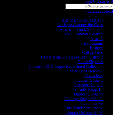
0
محصول
0
تومان
انتخاب دسته بندی
Age of Empires II (2013)
Airships: Conquer the Skies
American Truck Simulator
ARK: Survival Evolved
Arma 3
Barotrauma
Besiege
Call to Arms
Call to Arms – Gates of Hell: Ostfront
Cities: Skylines
Command & Conquer Remastered Collection
Company of Heroes 2
Cossacks 3
Counter-Strike 2
Crusader Kings II
Crusader Kings III
Darkest Dungeon
Divinity: Original Sin 2
Don't Starve
Euro Truck Simulator 2
Europa Universalis IV