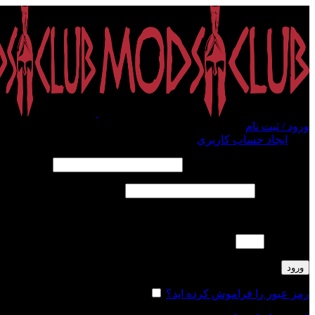
ورود / ثبت نام
ورود
ایجاد حساب کاربری
الزامی
نام کاربری یا آدرس ایمیل
*
الزامی
رمز عبور
*
لطفا پاسخ را به عدد انگلیسی وارد کنید:
دو × دو =
ورود
رمز عبور را فراموش کرده اید؟
مرا به خاطر بسپار