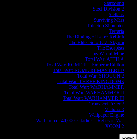
Starbound
Steel Division 2
Stellaris
Surviving Mars
Tabletop Simulator
Terraria
The Binding of Isaac: Rebirth
The Elder Scrolls V: Skyrim
The Escapists
This War of Mine
Total War: ATTILA
Total War: ROME II – Emperor Edition
Total War: ROME REMASTERED
Total War: SHOGUN 2
Total War: THREE KINGDOMS
Total War: WARHAMMER
Total War: WARHAMMER II
Total War: WARHAMMER III
Transport Fever 2
Victoria 3
Wallpaper Engine
Warhammer 40,000: Gladius – Relics of War
XCOM 2
جستجو