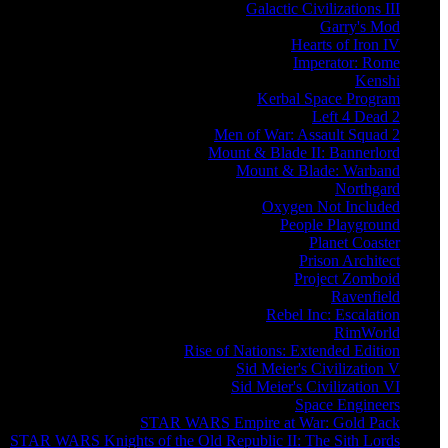
Galactic Civilizations III
Garry's Mod
Hearts of Iron IV
Imperator: Rome
Kenshi
Kerbal Space Program
Left 4 Dead 2
Men of War: Assault Squad 2
Mount & Blade II: Bannerlord
Mount & Blade: Warband
Northgard
Oxygen Not Included
People Playground
Planet Coaster
Prison Architect
Project Zomboid
Ravenfield
Rebel Inc: Escalation
RimWorld
Rise of Nations: Extended Edition
Sid Meier's Civilization V
Sid Meier's Civilization VI
Space Engineers
STAR WARS Empire at War: Gold Pack
STAR WARS Knights of the Old Republic II: The Sith Lords