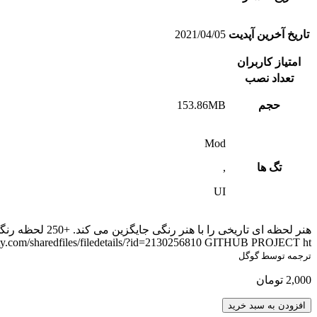
تاریخ آخرین آپدیت
2021/04/05
امتیاز کاربران
تعداد نصب
حجم
153.86MB
Mod
تگ ها
,
UI
هنر لحظه ای تا
ty.com/sharedfiles/filedetails/?id=2130256810 GITHUB PROJECT ht…
ترجمه توسط گوگل
2,000
تومان
Colorized
افزودن به سبد خرید
Historic