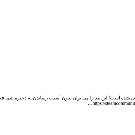
ریخی را با هنر رنگی جایگزین می کند. +250 لحظه رنگی شده است! این مد را می توان بدون آسیب رساندن 
https://steamcommuni