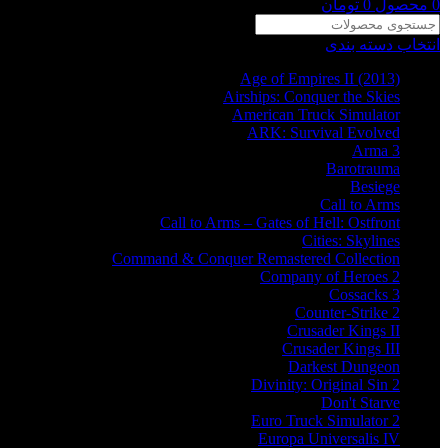
0
محصول
0
تومان
انتخاب دسته بندی
Age of Empires II (2013)
Airships: Conquer the Skies
American Truck Simulator
ARK: Survival Evolved
Arma 3
Barotrauma
Besiege
Call to Arms
Call to Arms – Gates of Hell: Ostfront
Cities: Skylines
Command & Conquer Remastered Collection
Company of Heroes 2
Cossacks 3
Counter-Strike 2
Crusader Kings II
Crusader Kings III
Darkest Dungeon
Divinity: Original Sin 2
Don't Starve
Euro Truck Simulator 2
Europa Universalis IV