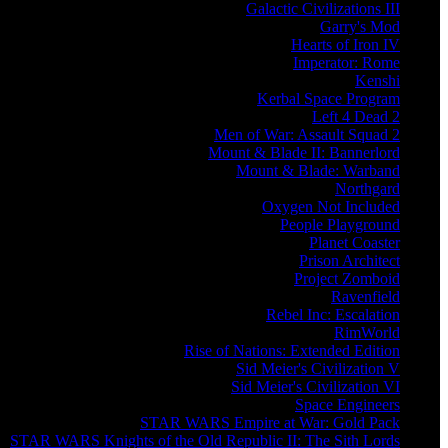
Galactic Civilizations III
Garry's Mod
Hearts of Iron IV
Imperator: Rome
Kenshi
Kerbal Space Program
Left 4 Dead 2
Men of War: Assault Squad 2
Mount & Blade II: Bannerlord
Mount & Blade: Warband
Northgard
Oxygen Not Included
People Playground
Planet Coaster
Prison Architect
Project Zomboid
Ravenfield
Rebel Inc: Escalation
RimWorld
Rise of Nations: Extended Edition
Sid Meier's Civilization V
Sid Meier's Civilization VI
Space Engineers
STAR WARS Empire at War: Gold Pack
STAR WARS Knights of the Old Republic II: The Sith Lords