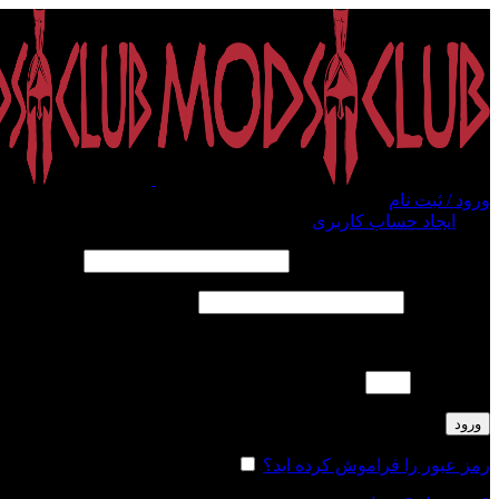
ورود / ثبت نام
ورود
ایجاد حساب کاربری
الزامی
نام کاربری یا آدرس ایمیل
*
الزامی
رمز عبور
*
لطفا پاسخ را به عدد انگلیسی وارد کنید:
سه × دو =
ورود
رمز عبور را فراموش کرده اید؟
مرا به خاطر بسپار