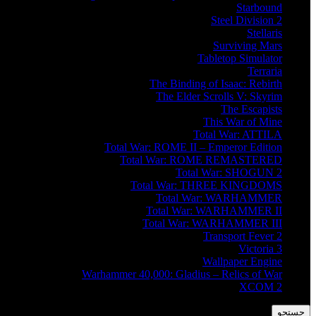
Starbound
Steel Division 2
Stellaris
Surviving Mars
Tabletop Simulator
Terraria
The Binding of Isaac: Rebirth
The Elder Scrolls V: Skyrim
The Escapists
This War of Mine
Total War: ATTILA
Total War: ROME II – Emperor Edition
Total War: ROME REMASTERED
Total War: SHOGUN 2
Total War: THREE KINGDOMS
Total War: WARHAMMER
Total War: WARHAMMER II
Total War: WARHAMMER III
Transport Fever 2
Victoria 3
Wallpaper Engine
Warhammer 40,000: Gladius – Relics of War
XCOM 2
جستجو