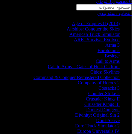
0
محصول
0
تومان
انتخاب دسته بندی
Age of Empires II (2013)
Airships: Conquer the Skies
American Truck Simulator
ARK: Survival Evolved
Arma 3
Barotrauma
Besiege
Call to Arms
Call to Arms – Gates of Hell: Ostfront
Cities: Skylines
Command & Conquer Remastered Collection
Company of Heroes 2
Cossacks 3
Counter-Strike 2
Crusader Kings II
Crusader Kings III
Darkest Dungeon
Divinity: Original Sin 2
Don't Starve
Euro Truck Simulator 2
Europa Universalis IV