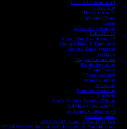
Galactic Civilizations III
Garry's Mod
Hearts of Iron IV
Imperator: Rome
Kenshi
Kerbal Space Program
Left 4 Dead 2
Men of War: Assault Squad 2
Mount & Blade II: Bannerlord
Mount & Blade: Warband
Northgard
Oxygen Not Included
People Playground
Planet Coaster
Prison Architect
Project Zomboid
Ravenfield
Rebel Inc: Escalation
RimWorld
Rise of Nations: Extended Edition
Sid Meier's Civilization V
Sid Meier's Civilization VI
Space Engineers
STAR WARS Empire at War: Gold Pack
STAR WARS Knights of the Old Republic II: The Sith Lords