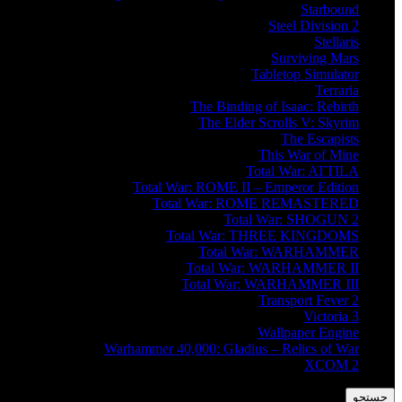
Starbound
Steel Division 2
Stellaris
Surviving Mars
Tabletop Simulator
Terraria
The Binding of Isaac: Rebirth
The Elder Scrolls V: Skyrim
The Escapists
This War of Mine
Total War: ATTILA
Total War: ROME II – Emperor Edition
Total War: ROME REMASTERED
Total War: SHOGUN 2
Total War: THREE KINGDOMS
Total War: WARHAMMER
Total War: WARHAMMER II
Total War: WARHAMMER III
Transport Fever 2
Victoria 3
Wallpaper Engine
Warhammer 40,000: Gladius – Relics of War
XCOM 2
جستجو