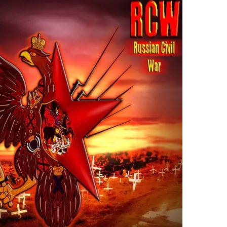
1917-
1922
عدد