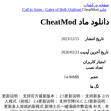
صفحه ورکشاپ
خانه
CheatMod
Call to Arms - Gates of Hell: Ostfront
دانلود ماد CheatMod
تاریخ انتشار
2023/12/13
تاریخ آخرین آپدیت
2026/02/23
امتیاز کاربران
تعداد نصب
حجم
14.90MB
تگ ها
2/19 更新说明： 支持官方最新版本； 2.5更新说明： 支持新多
人模式《前线》 2.4更新说明： 支持空降DLC 2.3更新说明：
更新多人游戏的新模式 新增士兵一键满级作弊选项 补充：本