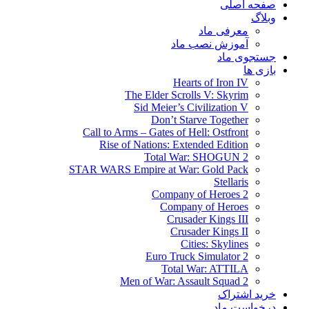
صفحه اصلی
وبلاگ
معرفی ماد
آموزش نصب ماد
جستجوی ماد
بازی ها
Hearts of Iron IV
The Elder Scrolls V: Skyrim
Sid Meier’s Civilization V
Don’t Starve Together
Call to Arms – Gates of Hell: Ostfront
Rise of Nations: Extended Edition
Total War: SHOGUN 2
STAR WARS Empire at War: Gold Pack
Stellaris
Company of Heroes 2
Company of Heroes
Crusader Kings III
Crusader Kings II
Cities: Skylines
Euro Truck Simulator 2
Total War: ATTILA
Men of War: Assault Squad 2
خرید اشتراک
درخواست ماد