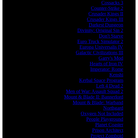
Cossacks 3
Counter-Strike 2
Crusader Kings II
Crusader Kings III
Darkest Dungeon
Divinity: Original Sin 2
Don't Starve
Euro Truck Simulator 2
Europa Universalis IV
Galactic Civilizations III
Garry's Mod
Hearts of Iron IV
Imperator: Rome
Kenshi
Kerbal Space Program
Left 4 Dead 2
Men of War: Assault Squad 2
Mount & Blade II: Bannerlord
Mount & Blade: Warband
Northgard
Oxygen Not Included
People Playground
Planet Coaster
Prison Architect
Project Zomboid