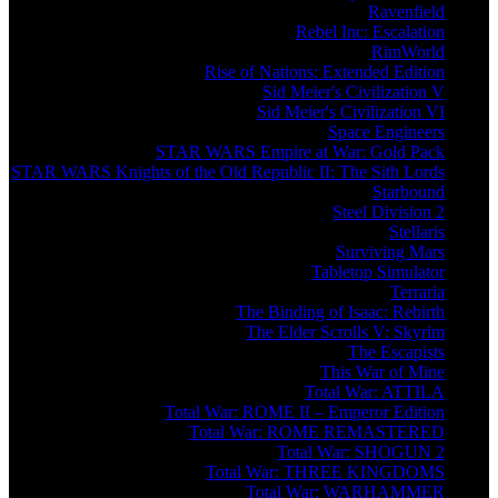
Ravenfield
Rebel Inc: Escalation
RimWorld
Rise of Nations: Extended Edition
Sid Meier's Civilization V
Sid Meier's Civilization VI
Space Engineers
STAR WARS Empire at War: Gold Pack
STAR WARS Knights of the Old Republic II: The Sith Lords
Starbound
Steel Division 2
Stellaris
Surviving Mars
Tabletop Simulator
Terraria
The Binding of Isaac: Rebirth
The Elder Scrolls V: Skyrim
The Escapists
This War of Mine
Total War: ATTILA
Total War: ROME II – Emperor Edition
Total War: ROME REMASTERED
Total War: SHOGUN 2
Total War: THREE KINGDOMS
Total War: WARHAMMER