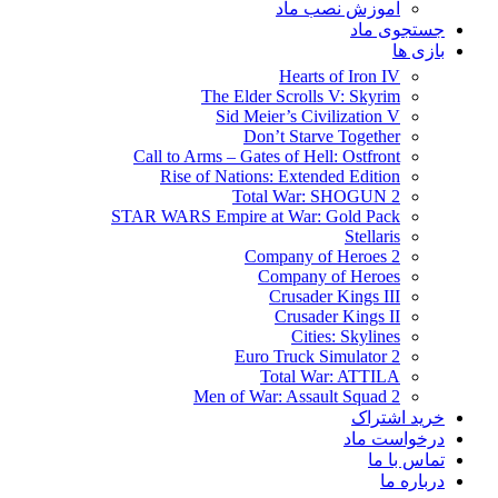
آموزش نصب ماد
جستجوی ماد
بازی ها
Hearts of Iron IV
The Elder Scrolls V: Skyrim
Sid Meier’s Civilization V
Don’t Starve Together
Call to Arms – Gates of Hell: Ostfront
Rise of Nations: Extended Edition
Total War: SHOGUN 2
STAR WARS Empire at War: Gold Pack
Stellaris
Company of Heroes 2
Company of Heroes
Crusader Kings III
Crusader Kings II
Cities: Skylines
Euro Truck Simulator 2
Total War: ATTILA
Men of War: Assault Squad 2
خرید اشتراک
درخواست ماد
تماس با ما
درباره ما