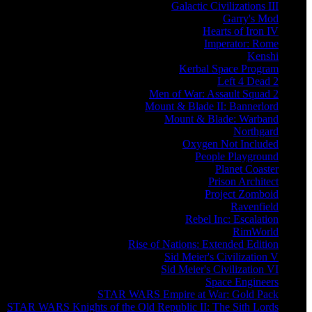
Galactic Civilizations III
Garry's Mod
Hearts of Iron IV
Imperator: Rome
Kenshi
Kerbal Space Program
Left 4 Dead 2
Men of War: Assault Squad 2
Mount & Blade II: Bannerlord
Mount & Blade: Warband
Northgard
Oxygen Not Included
People Playground
Planet Coaster
Prison Architect
Project Zomboid
Ravenfield
Rebel Inc: Escalation
RimWorld
Rise of Nations: Extended Edition
Sid Meier's Civilization V
Sid Meier's Civilization VI
Space Engineers
STAR WARS Empire at War: Gold Pack
STAR WARS Knights of the Old Republic II: The Sith Lords