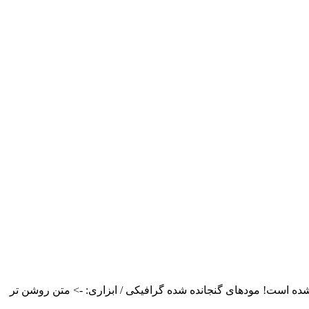
https://i.i اخبار: نسخه مود 5.0 – ماجراجویان! Manor Domicile (فئودال/ قبیله) -> قبلاً در نسخه AGOT گنجانده شده است! مودهای گنجانده شده گرافیکی / ابزاری: -> متن روشن تر