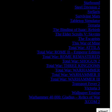
Starbound
Steel Division 2
Stellaris
Surviving Mars
Tabletop Simulator
Terraria
The Binding of Isaac: Rebirth
The Elder Scrolls V: Skyrim
The Escapists
This War of Mine
Total War: ATTILA
Total War: ROME II – Emperor Edition
Total War: ROME REMASTERED
Total War: SHOGUN 2
Total War: THREE KINGDOMS
Total War: WARHAMMER
Total War: WARHAMMER II
Total War: WARHAMMER III
Transport Fever 2
Victoria 3
Wallpaper Engine
Warhammer 40,000: Gladius – Relics of War
XCOM 2
جستجو