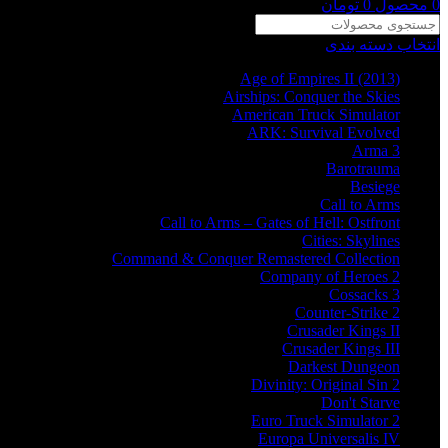
0
محصول
0
تومان
انتخاب دسته بندی
Age of Empires II (2013)
Airships: Conquer the Skies
American Truck Simulator
ARK: Survival Evolved
Arma 3
Barotrauma
Besiege
Call to Arms
Call to Arms – Gates of Hell: Ostfront
Cities: Skylines
Command & Conquer Remastered Collection
Company of Heroes 2
Cossacks 3
Counter-Strike 2
Crusader Kings II
Crusader Kings III
Darkest Dungeon
Divinity: Original Sin 2
Don't Starve
Euro Truck Simulator 2
Europa Universalis IV