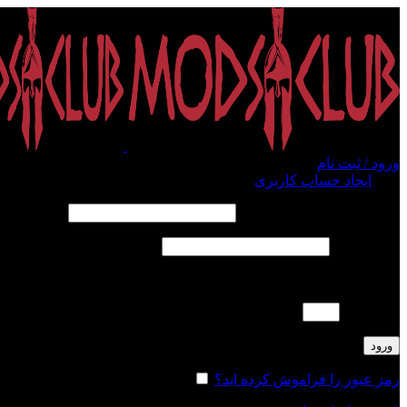
ورود / ثبت نام
ورود
ایجاد حساب کاربری
الزامی
نام کاربری یا آدرس ایمیل
*
الزامی
رمز عبور
*
لطفا پاسخ را به عدد انگلیسی وارد کنید:
18 − 16 =
ورود
رمز عبور را فراموش کرده اید؟
مرا به خاطر بسپار