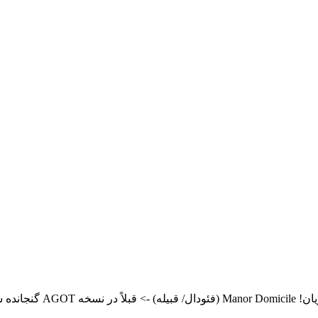
bb.co/JyXDwgh/musk10.jpg