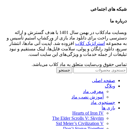
شبکه های اجتماعی
درباره ما
وبسایت مادکلاب در بهمن سال 1401 با هدف گسترش و ارائه
دسترسی راحت برای دانلود ماد بازی از ورکشاپ استیم تأسیس و
به مجموعه
استراتژیک کلاب
افزوده شد. آپدیت آنی مادها، انتشار
سریع، دانلود رایگان و پولی، سلامت فایل‌ها، لینک مستقیم و نبود
تبلیغات از جمله خدمات و ویژگی‌های این سایت است.
تمامی حقوق وب‌سایت متعلق به ماد کلاب می‌باشد.
جستجو
صفحه اصلی
وبلاگ
معرفی ماد
آموزش نصب ماد
جستجوی ماد
بازی ها
Hearts of Iron IV
The Elder Scrolls V: Skyrim
Sid Meier’s Civilization V
Don’t Starve Together