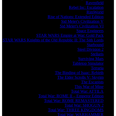
Ravenfield
Rebel Inc: Escalation
RimWorld
Rise of Nations: Extended Edition
Sid Meier's Civilization V
Sid Meier's Civilization VI
Space Engineers
STAR WARS Empire at War: Gold Pack
STAR WARS Knights of the Old Republic II: The Sith Lords
Starbound
Steel Division 2
Stellaris
Surviving Mars
Tabletop Simulator
Terraria
The Binding of Isaac: Rebirth
The Elder Scrolls V: Skyrim
The Escapists
This War of Mine
Total War: ATTILA
Total War: ROME II – Emperor Edition
Total War: ROME REMASTERED
Total War: SHOGUN 2
Total War: THREE KINGDOMS
Total War: WARHAMMER