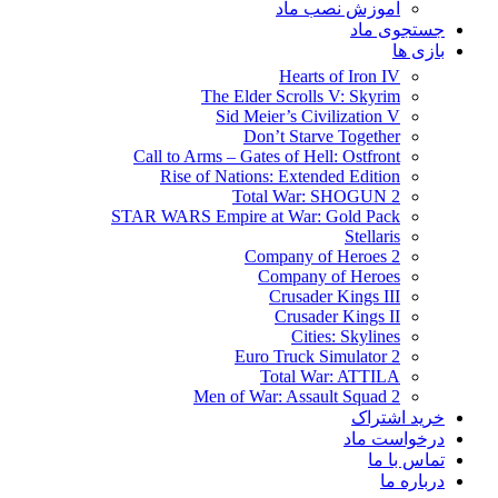
آموزش نصب ماد
جستجوی ماد
بازی ها
Hearts of Iron IV
The Elder Scrolls V: Skyrim
Sid Meier’s Civilization V
Don’t Starve Together
Call to Arms – Gates of Hell: Ostfront
Rise of Nations: Extended Edition
Total War: SHOGUN 2
STAR WARS Empire at War: Gold Pack
Stellaris
Company of Heroes 2
Company of Heroes
Crusader Kings III
Crusader Kings II
Cities: Skylines
Euro Truck Simulator 2
Total War: ATTILA
Men of War: Assault Squad 2
خرید اشتراک
درخواست ماد
تماس با ما
درباره ما