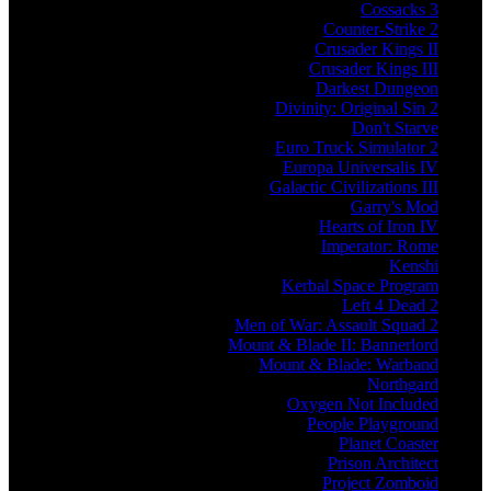
Cossacks 3
Counter-Strike 2
Crusader Kings II
Crusader Kings III
Darkest Dungeon
Divinity: Original Sin 2
Don't Starve
Euro Truck Simulator 2
Europa Universalis IV
Galactic Civilizations III
Garry's Mod
Hearts of Iron IV
Imperator: Rome
Kenshi
Kerbal Space Program
Left 4 Dead 2
Men of War: Assault Squad 2
Mount & Blade II: Bannerlord
Mount & Blade: Warband
Northgard
Oxygen Not Included
People Playground
Planet Coaster
Prison Architect
Project Zomboid