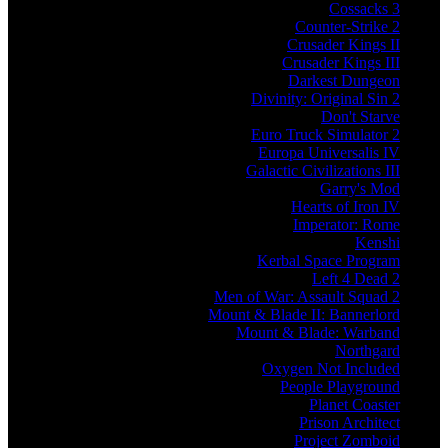
Cossacks 3
Counter-Strike 2
Crusader Kings II
Crusader Kings III
Darkest Dungeon
Divinity: Original Sin 2
Don't Starve
Euro Truck Simulator 2
Europa Universalis IV
Galactic Civilizations III
Garry's Mod
Hearts of Iron IV
Imperator: Rome
Kenshi
Kerbal Space Program
Left 4 Dead 2
Men of War: Assault Squad 2
Mount & Blade II: Bannerlord
Mount & Blade: Warband
Northgard
Oxygen Not Included
People Playground
Planet Coaster
Prison Architect
Project Zomboid