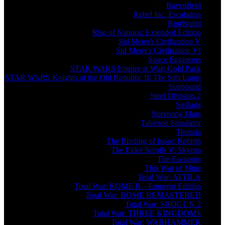
Ravenfield
Rebel Inc: Escalation
RimWorld
Rise of Nations: Extended Edition
Sid Meier's Civilization V
Sid Meier's Civilization VI
Space Engineers
STAR WARS Empire at War: Gold Pack
STAR WARS Knights of the Old Republic II: The Sith Lords
Starbound
Steel Division 2
Stellaris
Surviving Mars
Tabletop Simulator
Terraria
The Binding of Isaac: Rebirth
The Elder Scrolls V: Skyrim
The Escapists
This War of Mine
Total War: ATTILA
Total War: ROME II – Emperor Edition
Total War: ROME REMASTERED
Total War: SHOGUN 2
Total War: THREE KINGDOMS
Total War: WARHAMMER