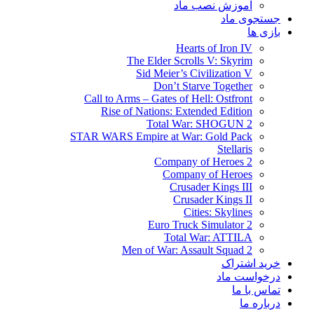
آموزش نصب ماد
جستجوی ماد
بازی ها
Hearts of Iron IV
The Elder Scrolls V: Skyrim
Sid Meier’s Civilization V
Don’t Starve Together
Call to Arms – Gates of Hell: Ostfront
Rise of Nations: Extended Edition
Total War: SHOGUN 2
STAR WARS Empire at War: Gold Pack
Stellaris
Company of Heroes 2
Company of Heroes
Crusader Kings III
Crusader Kings II
Cities: Skylines
Euro Truck Simulator 2
Total War: ATTILA
Men of War: Assault Squad 2
خرید اشتراک
درخواست ماد
تماس با ما
درباره ما