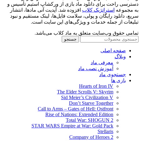
دسترسی راحت برای دانلود ماد بازی از ورکشاپ استیم تأسیس و
به مجموعه
استراتژیک کلاب
افزوده شد. آپدیت آنی مادها، انتشار
سریع، دانلود رایگان و پولی، سلامت فایل‌ها، لینک مستقیم و نبود
تبلیغات از جمله خدمات و ویژگی‌های این سایت است.
تمامی حقوق وب‌سایت متعلق به ماد کلاب می‌باشد.
جستجو
صفحه اصلی
وبلاگ
معرفی ماد
آموزش نصب ماد
جستجوی ماد
بازی ها
Hearts of Iron IV
The Elder Scrolls V: Skyrim
Sid Meier’s Civilization V
Don’t Starve Together
Call to Arms – Gates of Hell: Ostfront
Rise of Nations: Extended Edition
Total War: SHOGUN 2
STAR WARS Empire at War: Gold Pack
Stellaris
Company of Heroes 2