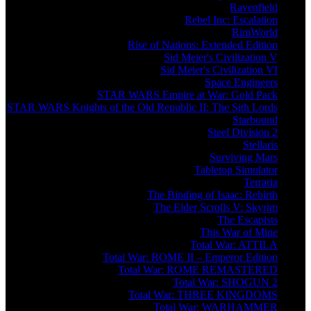
Ravenfield
Rebel Inc: Escalation
RimWorld
Rise of Nations: Extended Edition
Sid Meier's Civilization V
Sid Meier's Civilization VI
Space Engineers
STAR WARS Empire at War: Gold Pack
STAR WARS Knights of the Old Republic II: The Sith Lords
Starbound
Steel Division 2
Stellaris
Surviving Mars
Tabletop Simulator
Terraria
The Binding of Isaac: Rebirth
The Elder Scrolls V: Skyrim
The Escapists
This War of Mine
Total War: ATTILA
Total War: ROME II – Emperor Edition
Total War: ROME REMASTERED
Total War: SHOGUN 2
Total War: THREE KINGDOMS
Total War: WARHAMMER