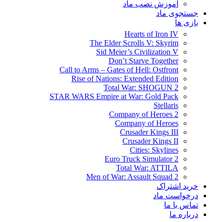
آموزش نصب ماد
جستجوی ماد
بازی ها
Hearts of Iron IV
The Elder Scrolls V: Skyrim
Sid Meier’s Civilization V
Don’t Starve Together
Call to Arms – Gates of Hell: Ostfront
Rise of Nations: Extended Edition
Total War: SHOGUN 2
STAR WARS Empire at War: Gold Pack
Stellaris
Company of Heroes 2
Company of Heroes
Crusader Kings III
Crusader Kings II
Cities: Skylines
Euro Truck Simulator 2
Total War: ATTILA
Men of War: Assault Squad 2
خرید اشتراک
درخواست ماد
تماس با ما
درباره ما