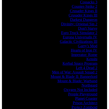
Cossacks 3
Counter-Strike 2
Crusader Kings II
Crusader Kings III
Darkest Dungeon
Divinity: Original Sin 2
Don't Starve
Euro Truck Simulator 2
Europa Universalis IV
Galactic Civilizations III
Garry's Mod
Hearts of Iron IV
Imperator: Rome
Kenshi
Kerbal Space Program
Left 4 Dead 2
Men of War: Assault Squad 2
Mount & Blade II: Bannerlord
Mount & Blade: Warband
Northgard
Oxygen Not Included
People Playground
Planet Coaster
Prison Architect
Project Zomboid