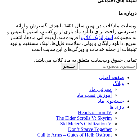
شبکه های اجتماعی
درباره ما
وبسایت مادکلاب در بهمن سال 1401 با هدف گسترش و ارائه
دسترسی راحت برای دانلود ماد بازی از ورکشاپ استیم تأسیس و
به مجموعه
استراتژیک کلاب
افزوده شد. آپدیت آنی مادها، انتشار
سریع، دانلود رایگان و پولی، سلامت فایل‌ها، لینک مستقیم و نبود
تبلیغات از جمله خدمات و ویژگی‌های این سایت است.
تمامی حقوق وب‌سایت متعلق به ماد کلاب می‌باشد.
جستجو
صفحه اصلی
وبلاگ
معرفی ماد
آموزش نصب ماد
جستجوی ماد
بازی ها
Hearts of Iron IV
The Elder Scrolls V: Skyrim
Sid Meier’s Civilization V
Don’t Starve Together
Call to Arms – Gates of Hell: Ostfront