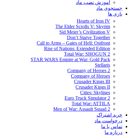
آموزش نصب ماد
جستجوی ماد
بازی ها
Hearts of Iron IV
The Elder Scrolls V: Skyrim
Sid Meier’s Civilization V
Don’t Starve Together
Call to Arms – Gates of Hell: Ostfront
Rise of Nations: Extended Edition
Total War: SHOGUN 2
STAR WARS Empire at War: Gold Pack
Stellaris
Company of Heroes 2
Company of Heroes
Crusader Kings III
Crusader Kings II
Cities: Skylines
Euro Truck Simulator 2
Total War: ATTILA
Men of War: Assault Squad 2
خرید اشتراک
درخواست ماد
تماس با ما
درباره ما