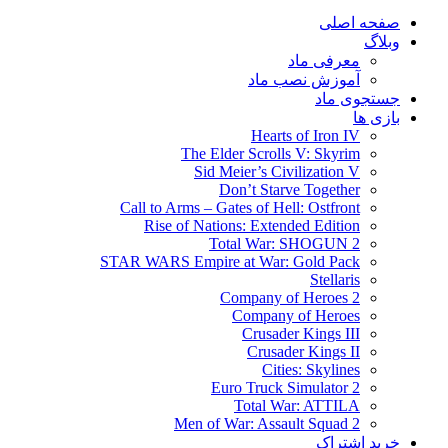
صفحه اصلی
وبلاگ
معرفی ماد
آموزش نصب ماد
جستجوی ماد
بازی ها
Hearts of Iron IV
The Elder Scrolls V: Skyrim
Sid Meier’s Civilization V
Don’t Starve Together
Call to Arms – Gates of Hell: Ostfront
Rise of Nations: Extended Edition
Total War: SHOGUN 2
STAR WARS Empire at War: Gold Pack
Stellaris
Company of Heroes 2
Company of Heroes
Crusader Kings III
Crusader Kings II
Cities: Skylines
Euro Truck Simulator 2
Total War: ATTILA
Men of War: Assault Squad 2
خرید اشتراک