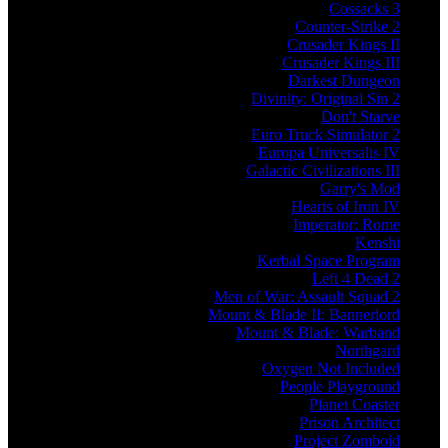
Cossacks 3
Counter-Strike 2
Crusader Kings II
Crusader Kings III
Darkest Dungeon
Divinity: Original Sin 2
Don't Starve
Euro Truck Simulator 2
Europa Universalis IV
Galactic Civilizations III
Garry's Mod
Hearts of Iron IV
Imperator: Rome
Kenshi
Kerbal Space Program
Left 4 Dead 2
Men of War: Assault Squad 2
Mount & Blade II: Bannerlord
Mount & Blade: Warband
Northgard
Oxygen Not Included
People Playground
Planet Coaster
Prison Architect
Project Zomboid