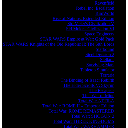
Ravenfield
Rebel Inc: Escalation
RimWorld
Rise of Nations: Extended Edition
Sid Meier's Civilization V
Sid Meier's Civilization VI
Space Engineers
STAR WARS Empire at War: Gold Pack
STAR WARS Knights of the Old Republic II: The Sith Lords
Starbound
Steel Division 2
Stellaris
Surviving Mars
Tabletop Simulator
Terraria
The Binding of Isaac: Rebirth
The Elder Scrolls V: Skyrim
The Escapists
This War of Mine
Total War: ATTILA
Total War: ROME II – Emperor Edition
Total War: ROME REMASTERED
Total War: SHOGUN 2
Total War: THREE KINGDOMS
Total War: WARHAMMER