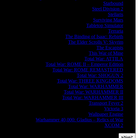
Starbound
Steel Division 2
Stellaris
Surviving Mars
Tabletop Simulator
Terraria
The Binding of Isaac: Rebirth
The Elder Scrolls V: Skyrim
The Escapists
This War of Mine
Total War: ATTILA
Total War: ROME II – Emperor Edition
Total War: ROME REMASTERED
Total War: SHOGUN 2
Total War: THREE KINGDOMS
Total War: WARHAMMER
Total War: WARHAMMER II
Total War: WARHAMMER III
Transport Fever 2
Victoria 3
Wallpaper Engine
Warhammer 40,000: Gladius – Relics of War
XCOM 2
جستجو