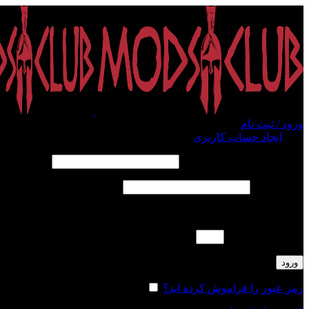
ورود / ثبت نام
ورود
ایجاد حساب کاربری
الزامی
نام کاربری یا آدرس ایمیل
*
الزامی
رمز عبور
*
لطفا پاسخ را به عدد انگلیسی وارد کنید:
نوزده − شانزده =
ورود
رمز عبور را فراموش کرده اید؟
مرا به خاطر بسپار