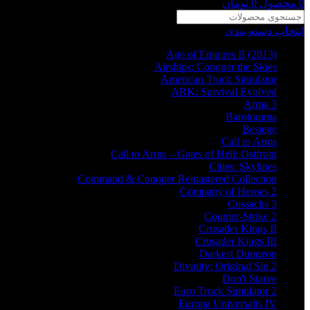
0
محصول
0
تومان
انتخاب دسته بندی
Age of Empires II (2013)
Airships: Conquer the Skies
American Truck Simulator
ARK: Survival Evolved
Arma 3
Barotrauma
Besiege
Call to Arms
Call to Arms – Gates of Hell: Ostfront
Cities: Skylines
Command & Conquer Remastered Collection
Company of Heroes 2
Cossacks 3
Counter-Strike 2
Crusader Kings II
Crusader Kings III
Darkest Dungeon
Divinity: Original Sin 2
Don't Starve
Euro Truck Simulator 2
Europa Universalis IV