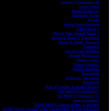
Galactic Civilizations III
Garry's Mod
Hearts of Iron IV
Imperator: Rome
Kenshi
Kerbal Space Program
Left 4 Dead 2
Men of War: Assault Squad 2
Mount & Blade II: Bannerlord
Mount & Blade: Warband
Northgard
Oxygen Not Included
People Playground
Planet Coaster
Prison Architect
Project Zomboid
Ravenfield
Rebel Inc: Escalation
RimWorld
Rise of Nations: Extended Edition
Sid Meier's Civilization V
Sid Meier's Civilization VI
Space Engineers
STAR WARS Empire at War: Gold Pack
STAR WARS Knights of the Old Republic II: The Sith Lords