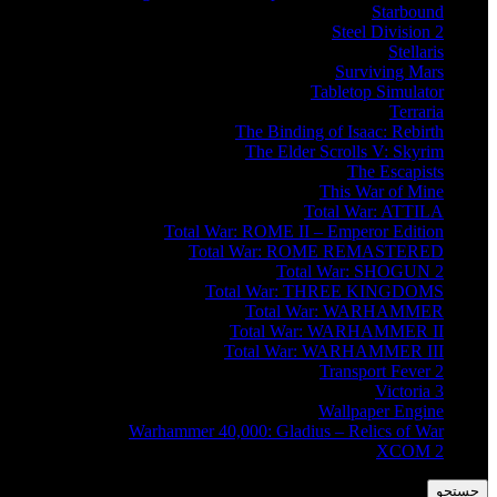
Starbound
Steel Division 2
Stellaris
Surviving Mars
Tabletop Simulator
Terraria
The Binding of Isaac: Rebirth
The Elder Scrolls V: Skyrim
The Escapists
This War of Mine
Total War: ATTILA
Total War: ROME II – Emperor Edition
Total War: ROME REMASTERED
Total War: SHOGUN 2
Total War: THREE KINGDOMS
Total War: WARHAMMER
Total War: WARHAMMER II
Total War: WARHAMMER III
Transport Fever 2
Victoria 3
Wallpaper Engine
Warhammer 40,000: Gladius – Relics of War
XCOM 2
جستجو