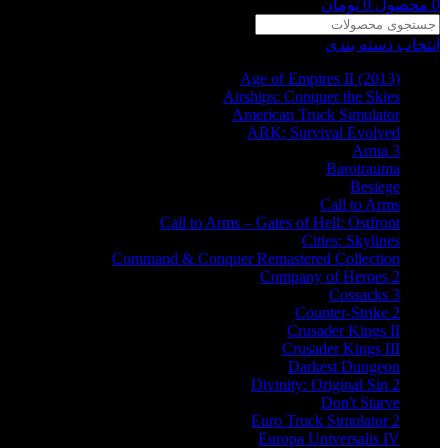
0
محصول
0
تومان
انتخاب دسته بندی
Age of Empires II (2013)
Airships: Conquer the Skies
American Truck Simulator
ARK: Survival Evolved
Arma 3
Barotrauma
Besiege
Call to Arms
Call to Arms – Gates of Hell: Ostfront
Cities: Skylines
Command & Conquer Remastered Collection
Company of Heroes 2
Cossacks 3
Counter-Strike 2
Crusader Kings II
Crusader Kings III
Darkest Dungeon
Divinity: Original Sin 2
Don't Starve
Euro Truck Simulator 2
Europa Universalis IV