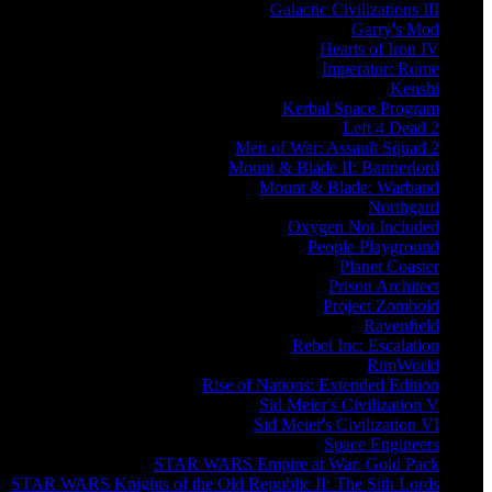
Galactic Civilizations III
Garry's Mod
Hearts of Iron IV
Imperator: Rome
Kenshi
Kerbal Space Program
Left 4 Dead 2
Men of War: Assault Squad 2
Mount & Blade II: Bannerlord
Mount & Blade: Warband
Northgard
Oxygen Not Included
People Playground
Planet Coaster
Prison Architect
Project Zomboid
Ravenfield
Rebel Inc: Escalation
RimWorld
Rise of Nations: Extended Edition
Sid Meier's Civilization V
Sid Meier's Civilization VI
Space Engineers
STAR WARS Empire at War: Gold Pack
STAR WARS Knights of the Old Republic II: The Sith Lords