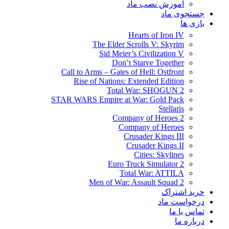
آموزش نصب ماد
جستجوی ماد
بازی ها
Hearts of Iron IV
The Elder Scrolls V: Skyrim
Sid Meier’s Civilization V
Don’t Starve Together
Call to Arms – Gates of Hell: Ostfront
Rise of Nations: Extended Edition
Total War: SHOGUN 2
STAR WARS Empire at War: Gold Pack
Stellaris
Company of Heroes 2
Company of Heroes
Crusader Kings III
Crusader Kings II
Cities: Skylines
Euro Truck Simulator 2
Total War: ATTILA
Men of War: Assault Squad 2
خرید اشتراک
درخواست ماد
تماس با ما
درباره ما