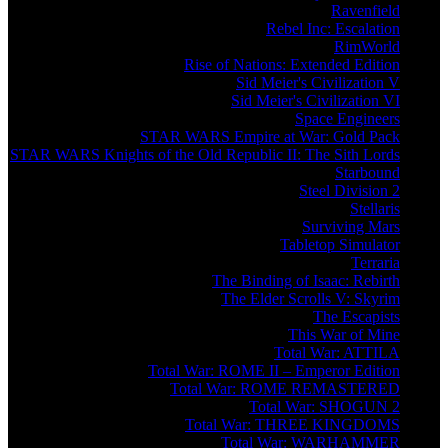
Ravenfield
Rebel Inc: Escalation
RimWorld
Rise of Nations: Extended Edition
Sid Meier's Civilization V
Sid Meier's Civilization VI
Space Engineers
STAR WARS Empire at War: Gold Pack
STAR WARS Knights of the Old Republic II: The Sith Lords
Starbound
Steel Division 2
Stellaris
Surviving Mars
Tabletop Simulator
Terraria
The Binding of Isaac: Rebirth
The Elder Scrolls V: Skyrim
The Escapists
This War of Mine
Total War: ATTILA
Total War: ROME II – Emperor Edition
Total War: ROME REMASTERED
Total War: SHOGUN 2
Total War: THREE KINGDOMS
Total War: WARHAMMER