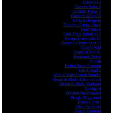
Cossacks 3
Counter-Strike 2
Crusader Kings II
Crusader Kings III
Darkest Dungeon
Divinity: Original Sin 2
Don't Starve
Euro Truck Simulator 2
Europa Universalis IV
Galactic Civilizations III
Garry's Mod
Hearts of Iron IV
Imperator: Rome
Kenshi
Kerbal Space Program
Left 4 Dead 2
Men of War: Assault Squad 2
Mount & Blade II: Bannerlord
Mount & Blade: Warband
Northgard
Oxygen Not Included
People Playground
Planet Coaster
Prison Architect
Project Zomboid