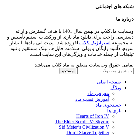
شبکه های اجتماعی
درباره ما
وبسایت مادکلاب در بهمن سال 1401 با هدف گسترش و ارائه
دسترسی راحت برای دانلود ماد بازی از ورکشاپ استیم تأسیس و
به مجموعه
استراتژیک کلاب
افزوده شد. آپدیت آنی مادها، انتشار
سریع، دانلود رایگان و پولی، سلامت فایل‌ها، لینک مستقیم و نبود
تبلیغات از جمله خدمات و ویژگی‌های این سایت است.
تمامی حقوق وب‌سایت متعلق به ماد کلاب می‌باشد.
جستجو
صفحه اصلی
وبلاگ
معرفی ماد
آموزش نصب ماد
جستجوی ماد
بازی ها
Hearts of Iron IV
The Elder Scrolls V: Skyrim
Sid Meier’s Civilization V
Don’t Starve Together