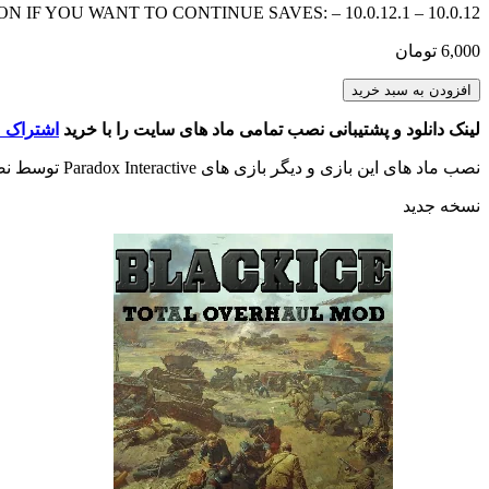
N IF YOU WANT TO CONTINUE SAVES: – 10.0.12.1 – 10.0.12
6,000
تومان
BlackICE
افزودن به سبد خرید
Historical
Immersion
لینک دانلود و پشتیبانی نصب تمامی ماد های سایت را با خرید
اشتراک م
Mod
عدد
نصب ماد های این بازی و دیگر بازی های Paradox Interactive توسط نصب کننده اختصاصی وبسایت و به صورت خودکار انجام می شود. در صورت مشاهده اشکال در ماد اینستالر با پشتیبانی تماس بگیرید.
نسخه جدید