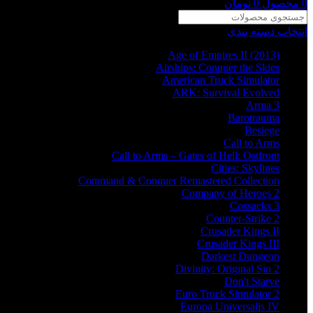
0
محصول
0
تومان
انتخاب دسته بندی
Age of Empires II (2013)
Airships: Conquer the Skies
American Truck Simulator
ARK: Survival Evolved
Arma 3
Barotrauma
Besiege
Call to Arms
Call to Arms – Gates of Hell: Ostfront
Cities: Skylines
Command & Conquer Remastered Collection
Company of Heroes 2
Cossacks 3
Counter-Strike 2
Crusader Kings II
Crusader Kings III
Darkest Dungeon
Divinity: Original Sin 2
Don't Starve
Euro Truck Simulator 2
Europa Universalis IV