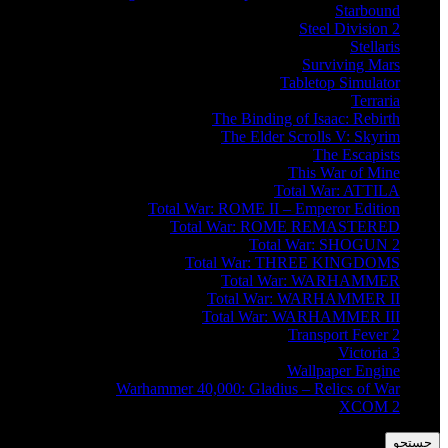
Starbound
Steel Division 2
Stellaris
Surviving Mars
Tabletop Simulator
Terraria
The Binding of Isaac: Rebirth
The Elder Scrolls V: Skyrim
The Escapists
This War of Mine
Total War: ATTILA
Total War: ROME II – Emperor Edition
Total War: ROME REMASTERED
Total War: SHOGUN 2
Total War: THREE KINGDOMS
Total War: WARHAMMER
Total War: WARHAMMER II
Total War: WARHAMMER III
Transport Fever 2
Victoria 3
Wallpaper Engine
Warhammer 40,000: Gladius – Relics of War
XCOM 2
جستجو