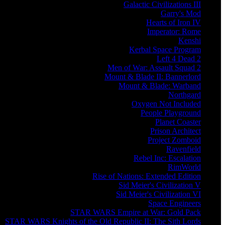
Galactic Civilizations III
Garry's Mod
Hearts of Iron IV
Imperator: Rome
Kenshi
Kerbal Space Program
Left 4 Dead 2
Men of War: Assault Squad 2
Mount & Blade II: Bannerlord
Mount & Blade: Warband
Northgard
Oxygen Not Included
People Playground
Planet Coaster
Prison Architect
Project Zomboid
Ravenfield
Rebel Inc: Escalation
RimWorld
Rise of Nations: Extended Edition
Sid Meier's Civilization V
Sid Meier's Civilization VI
Space Engineers
STAR WARS Empire at War: Gold Pack
STAR WARS Knights of the Old Republic II: The Sith Lords