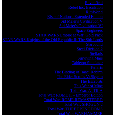
Ravenfield
Rebel Inc: Escalation
RimWorld
Rise of Nations: Extended Edition
Sid Meier's Civilization V
Sid Meier's Civilization VI
Space Engineers
STAR WARS Empire at War: Gold Pack
STAR WARS Knights of the Old Republic II: The Sith Lords
Starbound
Steel Division 2
Stellaris
Surviving Mars
Tabletop Simulator
Terraria
The Binding of Isaac: Rebirth
The Elder Scrolls V: Skyrim
The Escapists
This War of Mine
Total War: ATTILA
Total War: ROME II – Emperor Edition
Total War: ROME REMASTERED
Total War: SHOGUN 2
Total War: THREE KINGDOMS
Total War: WARHAMMER