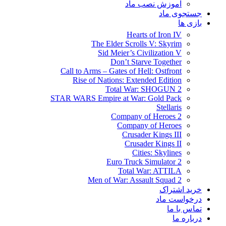
آموزش نصب ماد
جستجوی ماد
بازی ها
Hearts of Iron IV
The Elder Scrolls V: Skyrim
Sid Meier’s Civilization V
Don’t Starve Together
Call to Arms – Gates of Hell: Ostfront
Rise of Nations: Extended Edition
Total War: SHOGUN 2
STAR WARS Empire at War: Gold Pack
Stellaris
Company of Heroes 2
Company of Heroes
Crusader Kings III
Crusader Kings II
Cities: Skylines
Euro Truck Simulator 2
Total War: ATTILA
Men of War: Assault Squad 2
خرید اشتراک
درخواست ماد
تماس با ما
درباره ما