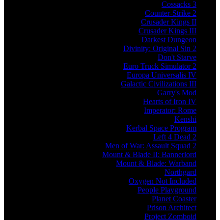
Cossacks 3
Counter-Strike 2
Crusader Kings II
Crusader Kings III
Darkest Dungeon
Divinity: Original Sin 2
Don't Starve
Euro Truck Simulator 2
Europa Universalis IV
Galactic Civilizations III
Garry's Mod
Hearts of Iron IV
Imperator: Rome
Kenshi
Kerbal Space Program
Left 4 Dead 2
Men of War: Assault Squad 2
Mount & Blade II: Bannerlord
Mount & Blade: Warband
Northgard
Oxygen Not Included
People Playground
Planet Coaster
Prison Architect
Project Zomboid