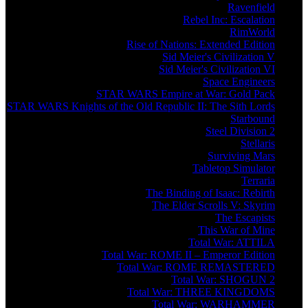
Ravenfield
Rebel Inc: Escalation
RimWorld
Rise of Nations: Extended Edition
Sid Meier's Civilization V
Sid Meier's Civilization VI
Space Engineers
STAR WARS Empire at War: Gold Pack
STAR WARS Knights of the Old Republic II: The Sith Lords
Starbound
Steel Division 2
Stellaris
Surviving Mars
Tabletop Simulator
Terraria
The Binding of Isaac: Rebirth
The Elder Scrolls V: Skyrim
The Escapists
This War of Mine
Total War: ATTILA
Total War: ROME II – Emperor Edition
Total War: ROME REMASTERED
Total War: SHOGUN 2
Total War: THREE KINGDOMS
Total War: WARHAMMER