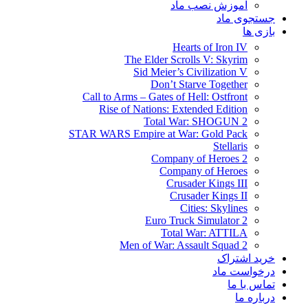
آموزش نصب ماد
جستجوی ماد
بازی ها
Hearts of Iron IV
The Elder Scrolls V: Skyrim
Sid Meier’s Civilization V
Don’t Starve Together
Call to Arms – Gates of Hell: Ostfront
Rise of Nations: Extended Edition
Total War: SHOGUN 2
STAR WARS Empire at War: Gold Pack
Stellaris
Company of Heroes 2
Company of Heroes
Crusader Kings III
Crusader Kings II
Cities: Skylines
Euro Truck Simulator 2
Total War: ATTILA
Men of War: Assault Squad 2
خرید اشتراک
درخواست ماد
تماس با ما
درباره ما