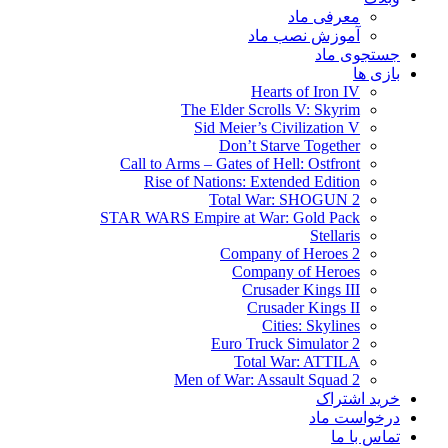
معرفی ماد
آموزش نصب ماد
جستجوی ماد
بازی ها
Hearts of Iron IV
The Elder Scrolls V: Skyrim
Sid Meier’s Civilization V
Don’t Starve Together
Call to Arms – Gates of Hell: Ostfront
Rise of Nations: Extended Edition
Total War: SHOGUN 2
STAR WARS Empire at War: Gold Pack
Stellaris
Company of Heroes 2
Company of Heroes
Crusader Kings III
Crusader Kings II
Cities: Skylines
Euro Truck Simulator 2
Total War: ATTILA
Men of War: Assault Squad 2
خرید اشتراک
درخواست ماد
تماس با ما