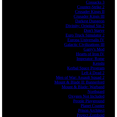
Cossacks 3
Counter-Strike 2
Crusader Kings II
Crusader Kings III
Darkest Dungeon
Divinity: Original Sin 2
Don't Starve
Euro Truck Simulator 2
Europa Universalis IV
Galactic Civilizations III
Garry's Mod
Hearts of Iron IV
Imperator: Rome
Kenshi
Kerbal Space Program
Left 4 Dead 2
Men of War: Assault Squad 2
Mount & Blade II: Bannerlord
Mount & Blade: Warband
Northgard
Oxygen Not Included
People Playground
Planet Coaster
Prison Architect
Project Zomboid