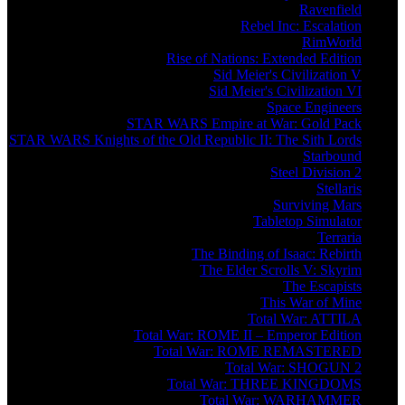
Ravenfield
Rebel Inc: Escalation
RimWorld
Rise of Nations: Extended Edition
Sid Meier's Civilization V
Sid Meier's Civilization VI
Space Engineers
STAR WARS Empire at War: Gold Pack
STAR WARS Knights of the Old Republic II: The Sith Lords
Starbound
Steel Division 2
Stellaris
Surviving Mars
Tabletop Simulator
Terraria
The Binding of Isaac: Rebirth
The Elder Scrolls V: Skyrim
The Escapists
This War of Mine
Total War: ATTILA
Total War: ROME II – Emperor Edition
Total War: ROME REMASTERED
Total War: SHOGUN 2
Total War: THREE KINGDOMS
Total War: WARHAMMER