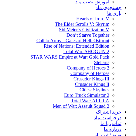
آموزش نصب ماد
جستجوی ماد
بازی ها
Hearts of Iron IV
The Elder Scrolls V: Skyrim
Sid Meier’s Civilization V
Don’t Starve Together
Call to Arms – Gates of Hell: Ostfront
Rise of Nations: Extended Edition
Total War: SHOGUN 2
STAR WARS Empire at War: Gold Pack
Stellaris
Company of Heroes 2
Company of Heroes
Crusader Kings III
Crusader Kings II
Cities: Skylines
Euro Truck Simulator 2
Total War: ATTILA
Men of War: Assault Squad 2
خرید اشتراک
درخواست ماد
تماس با ما
درباره ما
ورود / ثبت نام