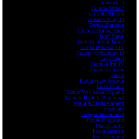
Cossacks 3
Counter-Strike 2
Crusader Kings II
Crusader Kings III
Darkest Dungeon
Divinity: Original Sin 2
Don't Starve
Euro Truck Simulator 2
Europa Universalis IV
Galactic Civilizations III
Garry's Mod
Hearts of Iron IV
Imperator: Rome
Kenshi
Kerbal Space Program
Left 4 Dead 2
Men of War: Assault Squad 2
Mount & Blade II: Bannerlord
Mount & Blade: Warband
Northgard
Oxygen Not Included
People Playground
Planet Coaster
Prison Architect
Project Zomboid