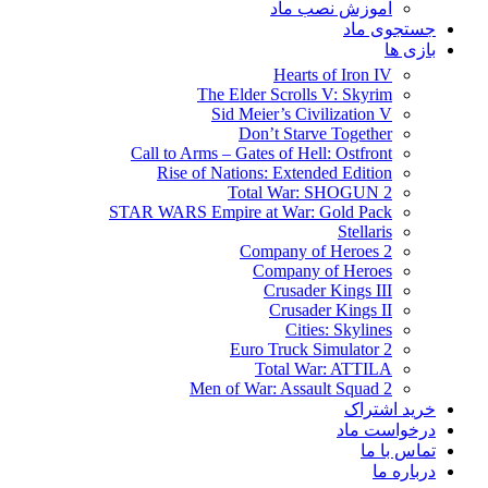
آموزش نصب ماد
جستجوی ماد
بازی ها
Hearts of Iron IV
The Elder Scrolls V: Skyrim
Sid Meier’s Civilization V
Don’t Starve Together
Call to Arms – Gates of Hell: Ostfront
Rise of Nations: Extended Edition
Total War: SHOGUN 2
STAR WARS Empire at War: Gold Pack
Stellaris
Company of Heroes 2
Company of Heroes
Crusader Kings III
Crusader Kings II
Cities: Skylines
Euro Truck Simulator 2
Total War: ATTILA
Men of War: Assault Squad 2
خرید اشتراک
درخواست ماد
تماس با ما
درباره ما