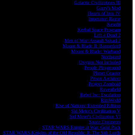
Galactic Civilizations III
Garry's Mod
Hearts of Iron IV
Imperator: Rome
Kenshi
Kerbal Space Program
Left 4 Dead 2
Men of War: Assault Squad 2
Mount & Blade II: Bannerlord
Mount & Blade: Warband
Northgard
Oxygen Not Included
People Playground
Planet Coaster
Prison Architect
Project Zomboid
Ravenfield
Rebel Inc: Escalation
RimWorld
Rise of Nations: Extended Edition
Sid Meier's Civilization V
Sid Meier's Civilization VI
Space Engineers
STAR WARS Empire at War: Gold Pack
STAR WARS Knights of the Old Republic II: The Sith Lords