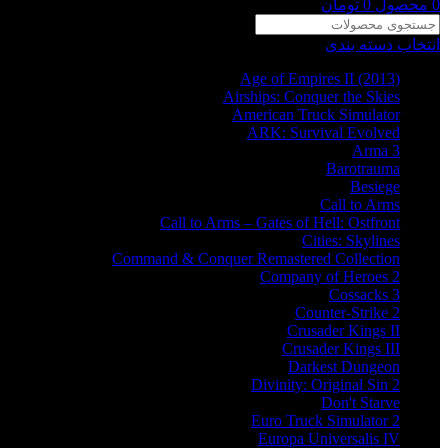
0
محصول
0
تومان
انتخاب دسته بندی
Age of Empires II (2013)
Airships: Conquer the Skies
American Truck Simulator
ARK: Survival Evolved
Arma 3
Barotrauma
Besiege
Call to Arms
Call to Arms – Gates of Hell: Ostfront
Cities: Skylines
Command & Conquer Remastered Collection
Company of Heroes 2
Cossacks 3
Counter-Strike 2
Crusader Kings II
Crusader Kings III
Darkest Dungeon
Divinity: Original Sin 2
Don't Starve
Euro Truck Simulator 2
Europa Universalis IV