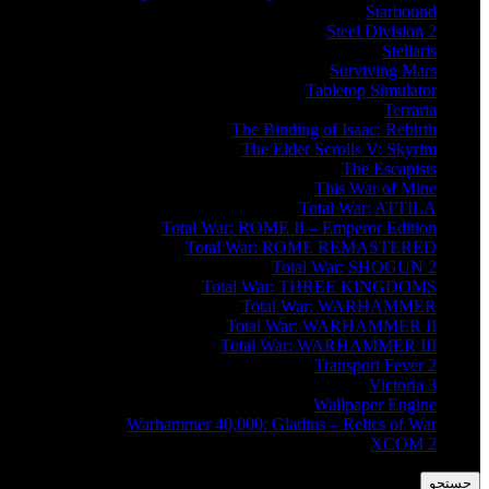
Starbound
Steel Division 2
Stellaris
Surviving Mars
Tabletop Simulator
Terraria
The Binding of Isaac: Rebirth
The Elder Scrolls V: Skyrim
The Escapists
This War of Mine
Total War: ATTILA
Total War: ROME II – Emperor Edition
Total War: ROME REMASTERED
Total War: SHOGUN 2
Total War: THREE KINGDOMS
Total War: WARHAMMER
Total War: WARHAMMER II
Total War: WARHAMMER III
Transport Fever 2
Victoria 3
Wallpaper Engine
Warhammer 40,000: Gladius – Relics of War
XCOM 2
جستجو