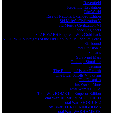
Ravenfield
Rebel Inc: Escalation
RimWorld
Rise of Nations: Extended Edition
Sid Meier's Civilization V
Sid Meier's Civilization VI
Space Engineers
STAR WARS Empire at War: Gold Pack
STAR WARS Knights of the Old Republic II: The Sith Lords
Starbound
Steel Division 2
Stellaris
Surviving Mars
Tabletop Simulator
Terraria
The Binding of Isaac: Rebirth
The Elder Scrolls V: Skyrim
The Escapists
This War of Mine
Total War: ATTILA
Total War: ROME II – Emperor Edition
Total War: ROME REMASTERED
Total War: SHOGUN 2
Total War: THREE KINGDOMS
Total War: WARHAMMER