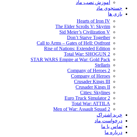
آموزش نصب ماد
جستجوی ماد
بازی ها
Hearts of Iron IV
The Elder Scrolls V: Skyrim
Sid Meier’s Civilization V
Don’t Starve Together
Call to Arms – Gates of Hell: Ostfront
Rise of Nations: Extended Edition
Total War: SHOGUN 2
STAR WARS Empire at War: Gold Pack
Stellaris
Company of Heroes 2
Company of Heroes
Crusader Kings III
Crusader Kings II
Cities: Skylines
Euro Truck Simulator 2
Total War: ATTILA
Men of War: Assault Squad 2
خرید اشتراک
درخواست ماد
تماس با ما
درباره ما