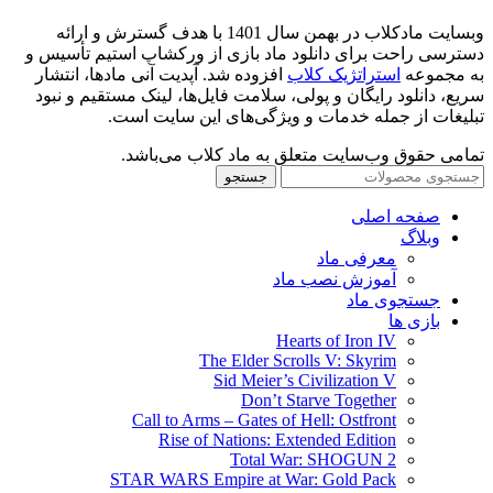
وبسایت مادکلاب در بهمن سال 1401 با هدف گسترش و ارائه
دسترسی راحت برای دانلود ماد بازی از ورکشاپ استیم تأسیس و
به مجموعه
استراتژیک کلاب
افزوده شد. آپدیت آنی مادها، انتشار
سریع، دانلود رایگان و پولی، سلامت فایل‌ها، لینک مستقیم و نبود
تبلیغات از جمله خدمات و ویژگی‌های این سایت است.
تمامی حقوق وب‌سایت متعلق به ماد کلاب می‌باشد.
جستجو
صفحه اصلی
وبلاگ
معرفی ماد
آموزش نصب ماد
جستجوی ماد
بازی ها
Hearts of Iron IV
The Elder Scrolls V: Skyrim
Sid Meier’s Civilization V
Don’t Starve Together
Call to Arms – Gates of Hell: Ostfront
Rise of Nations: Extended Edition
Total War: SHOGUN 2
STAR WARS Empire at War: Gold Pack