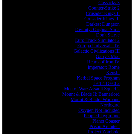
Cossacks 3
Counter-Strike 2
Crusader Kings II
Crusader Kings III
Darkest Dungeon
Divinity: Original Sin 2
Don't Starve
Euro Truck Simulator 2
Europa Universalis IV
Galactic Civilizations III
Garry's Mod
Hearts of Iron IV
Imperator: Rome
Kenshi
Kerbal Space Program
Left 4 Dead 2
Men of War: Assault Squad 2
Mount & Blade II: Bannerlord
Mount & Blade: Warband
Northgard
Oxygen Not Included
People Playground
Planet Coaster
Prison Architect
Project Zomboid