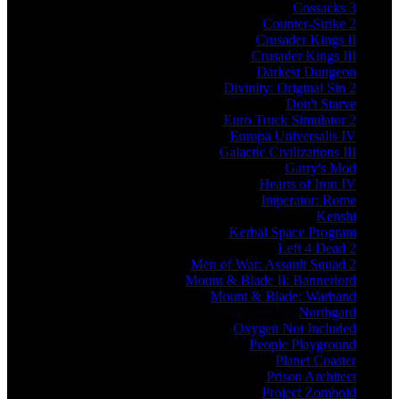
Cossacks 3
Counter-Strike 2
Crusader Kings II
Crusader Kings III
Darkest Dungeon
Divinity: Original Sin 2
Don't Starve
Euro Truck Simulator 2
Europa Universalis IV
Galactic Civilizations III
Garry's Mod
Hearts of Iron IV
Imperator: Rome
Kenshi
Kerbal Space Program
Left 4 Dead 2
Men of War: Assault Squad 2
Mount & Blade II: Bannerlord
Mount & Blade: Warband
Northgard
Oxygen Not Included
People Playground
Planet Coaster
Prison Architect
Project Zomboid