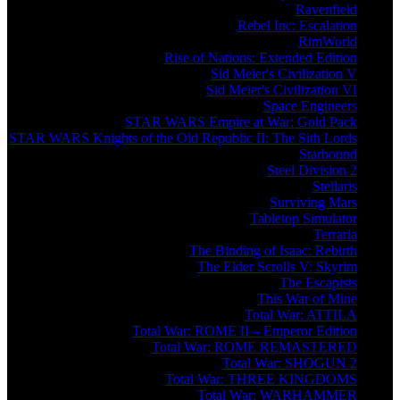
Ravenfield
Rebel Inc: Escalation
RimWorld
Rise of Nations: Extended Edition
Sid Meier's Civilization V
Sid Meier's Civilization VI
Space Engineers
STAR WARS Empire at War: Gold Pack
STAR WARS Knights of the Old Republic II: The Sith Lords
Starbound
Steel Division 2
Stellaris
Surviving Mars
Tabletop Simulator
Terraria
The Binding of Isaac: Rebirth
The Elder Scrolls V: Skyrim
The Escapists
This War of Mine
Total War: ATTILA
Total War: ROME II – Emperor Edition
Total War: ROME REMASTERED
Total War: SHOGUN 2
Total War: THREE KINGDOMS
Total War: WARHAMMER