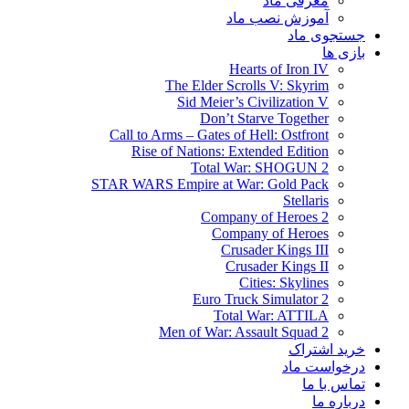
معرفی ماد
آموزش نصب ماد
جستجوی ماد
بازی ها
Hearts of Iron IV
The Elder Scrolls V: Skyrim
Sid Meier’s Civilization V
Don’t Starve Together
Call to Arms – Gates of Hell: Ostfront
Rise of Nations: Extended Edition
Total War: SHOGUN 2
STAR WARS Empire at War: Gold Pack
Stellaris
Company of Heroes 2
Company of Heroes
Crusader Kings III
Crusader Kings II
Cities: Skylines
Euro Truck Simulator 2
Total War: ATTILA
Men of War: Assault Squad 2
خرید اشتراک
درخواست ماد
تماس با ما
درباره ما