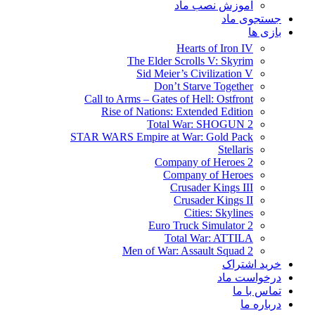
آموزش نصب ماد
جستجوی ماد
بازی ها
Hearts of Iron IV
The Elder Scrolls V: Skyrim
Sid Meier’s Civilization V
Don’t Starve Together
Call to Arms – Gates of Hell: Ostfront
Rise of Nations: Extended Edition
Total War: SHOGUN 2
STAR WARS Empire at War: Gold Pack
Stellaris
Company of Heroes 2
Company of Heroes
Crusader Kings III
Crusader Kings II
Cities: Skylines
Euro Truck Simulator 2
Total War: ATTILA
Men of War: Assault Squad 2
خرید اشتراک
درخواست ماد
تماس با ما
درباره ما