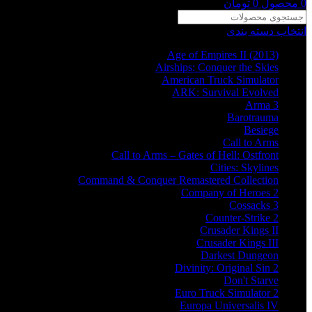
0
محصول
0
تومان
انتخاب دسته بندی
Age of Empires II (2013)
Airships: Conquer the Skies
American Truck Simulator
ARK: Survival Evolved
Arma 3
Barotrauma
Besiege
Call to Arms
Call to Arms – Gates of Hell: Ostfront
Cities: Skylines
Command & Conquer Remastered Collection
Company of Heroes 2
Cossacks 3
Counter-Strike 2
Crusader Kings II
Crusader Kings III
Darkest Dungeon
Divinity: Original Sin 2
Don't Starve
Euro Truck Simulator 2
Europa Universalis IV