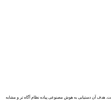
bCombat یک مود هوش مصنوعی پیاده نظام تک نفره است. هدف آن دستیابی به هوش مصنوعی پیاده نظام آگاه تر و مشابه