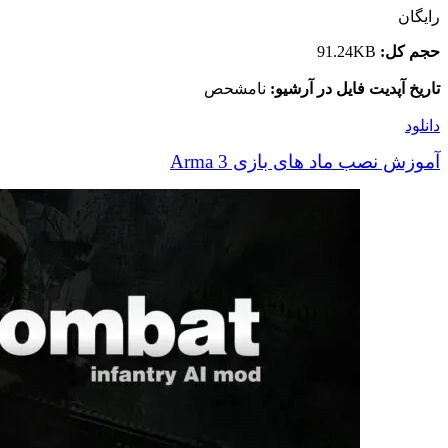
رایگان
حجم کل:
91.24KB
تاریخ آپدیت فایل در آرشیو:
نامشحص
دانلود
آموزش نصب ماد های بازی Arma 3