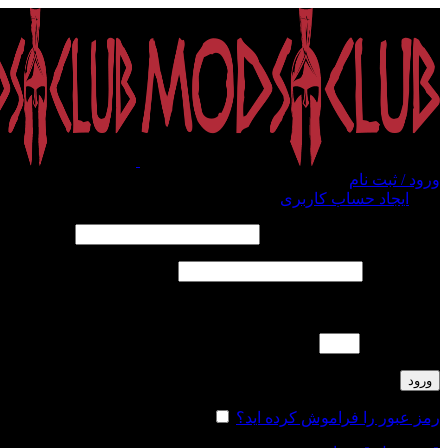
ورود / ثبت نام
ورود
ایجاد حساب کاربری
الزامی
نام کاربری یا آدرس ایمیل
*
الزامی
رمز عبور
*
لطفا پاسخ را به عدد انگلیسی وارد کنید:
15 − چهار =
ورود
رمز عبور را فراموش کرده اید؟
مرا به خاطر بسپار