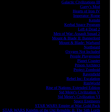
Galactic Civilizations III
Garry's Mod
Hearts of Iron IV
Imperator: Rome
Kenshi
Kerbal Space Program
Left 4 Dead 2
Men of War: Assault Squad 2
Mount & Blade II: Bannerlord
Mount & Blade: Warband
Northgard
Oxygen Not Included
People Playground
Planet Coaster
Prison Architect
Project Zomboid
Ravenfield
Rebel Inc: Escalation
RimWorld
Rise of Nations: Extended Edition
Sid Meier's Civilization V
Sid Meier's Civilization VI
Space Engineers
STAR WARS Empire at War: Gold Pack
STAR WARS Knights of the Old Republic II: The Sith Lords