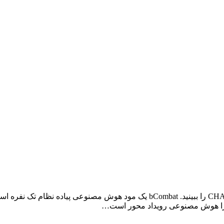
2015، 16 فوریه: bCombat به نسخه نهایی 0.18 به روز شد. CHANGELOG را ببینید. 
مورا هوش مصنوعی رویداد محور است…