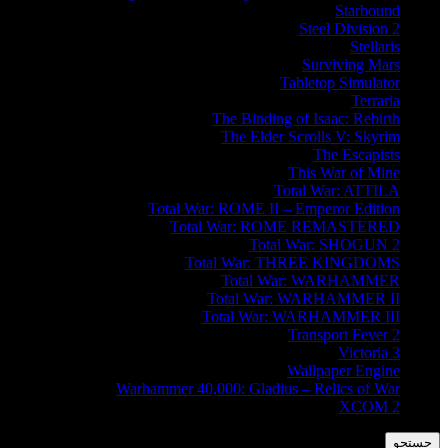
Starbound
Steel Division 2
Stellaris
Surviving Mars
Tabletop Simulator
Terraria
The Binding of Isaac: Rebirth
The Elder Scrolls V: Skyrim
The Escapists
This War of Mine
Total War: ATTILA
Total War: ROME II – Emperor Edition
Total War: ROME REMASTERED
Total War: SHOGUN 2
Total War: THREE KINGDOMS
Total War: WARHAMMER
Total War: WARHAMMER II
Total War: WARHAMMER III
Transport Fever 2
Victoria 3
Wallpaper Engine
Warhammer 40,000: Gladius – Relics of War
XCOM 2
جستجو