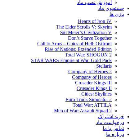
آموزش نصب ماد
جستجوی ماد
بازی ها
Hearts of Iron IV
The Elder Scrolls V: Skyrim
Sid Meier’s Civilization V
Don’t Starve Together
Call to Arms – Gates of Hell: Ostfront
Rise of Nations: Extended Edition
Total War: SHOGUN 2
STAR WARS Empire at War: Gold Pack
Stellaris
Company of Heroes 2
Company of Heroes
Crusader Kings III
Crusader Kings II
Cities: Skylines
Euro Truck Simulator 2
Total War: ATTILA
Men of War: Assault Squad 2
خرید اشتراک
درخواست ماد
تماس با ما
درباره ما