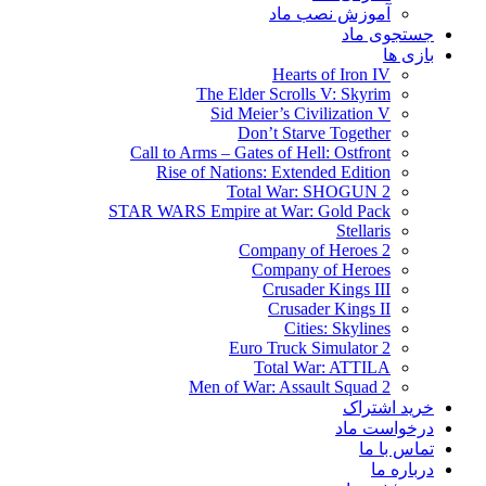
آموزش نصب ماد
جستجوی ماد
بازی ها
Hearts of Iron IV
The Elder Scrolls V: Skyrim
Sid Meier’s Civilization V
Don’t Starve Together
Call to Arms – Gates of Hell: Ostfront
Rise of Nations: Extended Edition
Total War: SHOGUN 2
STAR WARS Empire at War: Gold Pack
Stellaris
Company of Heroes 2
Company of Heroes
Crusader Kings III
Crusader Kings II
Cities: Skylines
Euro Truck Simulator 2
Total War: ATTILA
Men of War: Assault Squad 2
خرید اشتراک
درخواست ماد
تماس با ما
درباره ما