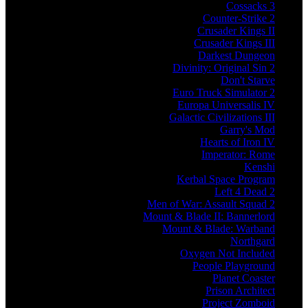
Cossacks 3
Counter-Strike 2
Crusader Kings II
Crusader Kings III
Darkest Dungeon
Divinity: Original Sin 2
Don't Starve
Euro Truck Simulator 2
Europa Universalis IV
Galactic Civilizations III
Garry's Mod
Hearts of Iron IV
Imperator: Rome
Kenshi
Kerbal Space Program
Left 4 Dead 2
Men of War: Assault Squad 2
Mount & Blade II: Bannerlord
Mount & Blade: Warband
Northgard
Oxygen Not Included
People Playground
Planet Coaster
Prison Architect
Project Zomboid