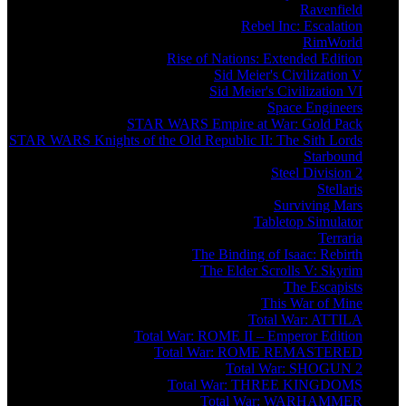
Ravenfield
Rebel Inc: Escalation
RimWorld
Rise of Nations: Extended Edition
Sid Meier's Civilization V
Sid Meier's Civilization VI
Space Engineers
STAR WARS Empire at War: Gold Pack
STAR WARS Knights of the Old Republic II: The Sith Lords
Starbound
Steel Division 2
Stellaris
Surviving Mars
Tabletop Simulator
Terraria
The Binding of Isaac: Rebirth
The Elder Scrolls V: Skyrim
The Escapists
This War of Mine
Total War: ATTILA
Total War: ROME II – Emperor Edition
Total War: ROME REMASTERED
Total War: SHOGUN 2
Total War: THREE KINGDOMS
Total War: WARHAMMER