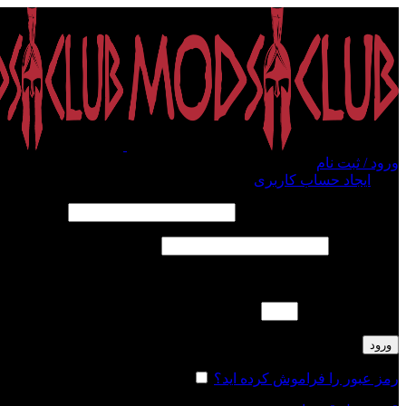
ورود / ثبت نام
ورود
ایجاد حساب کاربری
الزامی
نام کاربری یا آدرس ایمیل
*
الزامی
رمز عبور
*
لطفا پاسخ را به عدد انگلیسی وارد کنید:
نوزده − دوازده =
ورود
رمز عبور را فراموش کرده اید؟
مرا به خاطر بسپار