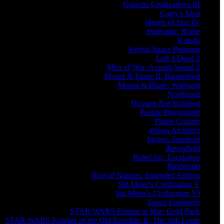
Galactic Civilizations III
Garry's Mod
Hearts of Iron IV
Imperator: Rome
Kenshi
Kerbal Space Program
Left 4 Dead 2
Men of War: Assault Squad 2
Mount & Blade II: Bannerlord
Mount & Blade: Warband
Northgard
Oxygen Not Included
People Playground
Planet Coaster
Prison Architect
Project Zomboid
Ravenfield
Rebel Inc: Escalation
RimWorld
Rise of Nations: Extended Edition
Sid Meier's Civilization V
Sid Meier's Civilization VI
Space Engineers
STAR WARS Empire at War: Gold Pack
STAR WARS Knights of the Old Republic II: The Sith Lords