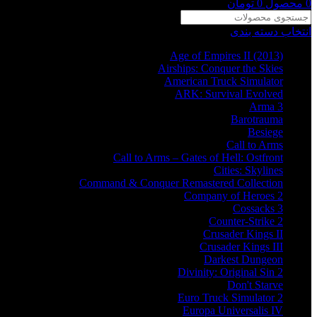
0
محصول
0
تومان
انتخاب دسته بندی
Age of Empires II (2013)
Airships: Conquer the Skies
American Truck Simulator
ARK: Survival Evolved
Arma 3
Barotrauma
Besiege
Call to Arms
Call to Arms – Gates of Hell: Ostfront
Cities: Skylines
Command & Conquer Remastered Collection
Company of Heroes 2
Cossacks 3
Counter-Strike 2
Crusader Kings II
Crusader Kings III
Darkest Dungeon
Divinity: Original Sin 2
Don't Starve
Euro Truck Simulator 2
Europa Universalis IV