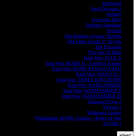
Starbound
Steel Division 2
Stellaris
Surviving Mars
Tabletop Simulator
Terraria
The Binding of Isaac: Rebirth
The Elder Scrolls V: Skyrim
The Escapists
This War of Mine
Total War: ATTILA
Total War: ROME II – Emperor Edition
Total War: ROME REMASTERED
Total War: SHOGUN 2
Total War: THREE KINGDOMS
Total War: WARHAMMER
Total War: WARHAMMER II
Total War: WARHAMMER III
Transport Fever 2
Victoria 3
Wallpaper Engine
Warhammer 40,000: Gladius – Relics of War
XCOM 2
جستجو