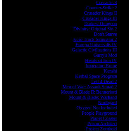
Cossacks 3
Counter-Strike 2
Crusader Kings II
Crusader Kings III
Darkest Dungeon
Divinity: Original Sin 2
Don't Starve
Euro Truck Simulator 2
Europa Universalis IV
Galactic Civilizations III
Garry's Mod
Hearts of Iron IV
Imperator: Rome
Kenshi
Kerbal Space Program
Left 4 Dead 2
Men of War: Assault Squad 2
Mount & Blade II: Bannerlord
Mount & Blade: Warband
Northgard
Oxygen Not Included
People Playground
Planet Coaster
Prison Architect
Project Zomboid