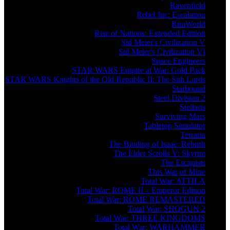
Ravenfield
Rebel Inc: Escalation
RimWorld
Rise of Nations: Extended Edition
Sid Meier's Civilization V
Sid Meier's Civilization VI
Space Engineers
STAR WARS Empire at War: Gold Pack
STAR WARS Knights of the Old Republic II: The Sith Lords
Starbound
Steel Division 2
Stellaris
Surviving Mars
Tabletop Simulator
Terraria
The Binding of Isaac: Rebirth
The Elder Scrolls V: Skyrim
The Escapists
This War of Mine
Total War: ATTILA
Total War: ROME II – Emperor Edition
Total War: ROME REMASTERED
Total War: SHOGUN 2
Total War: THREE KINGDOMS
Total War: WARHAMMER