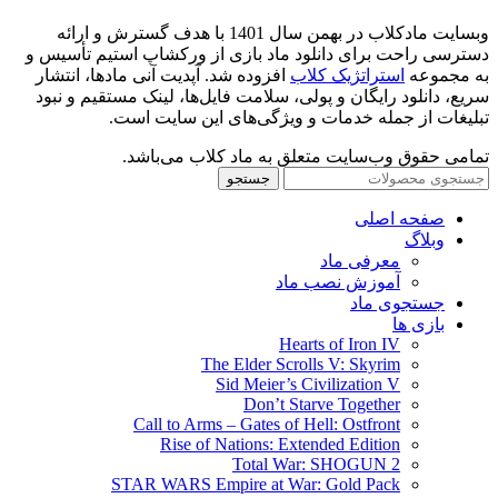
وبسایت مادکلاب در بهمن سال 1401 با هدف گسترش و ارائه
دسترسی راحت برای دانلود ماد بازی از ورکشاپ استیم تأسیس و
به مجموعه
استراتژیک کلاب
افزوده شد. آپدیت آنی مادها، انتشار
سریع، دانلود رایگان و پولی، سلامت فایل‌ها، لینک مستقیم و نبود
تبلیغات از جمله خدمات و ویژگی‌های این سایت است.
تمامی حقوق وب‌سایت متعلق به ماد کلاب می‌باشد.
جستجو
صفحه اصلی
وبلاگ
معرفی ماد
آموزش نصب ماد
جستجوی ماد
بازی ها
Hearts of Iron IV
The Elder Scrolls V: Skyrim
Sid Meier’s Civilization V
Don’t Starve Together
Call to Arms – Gates of Hell: Ostfront
Rise of Nations: Extended Edition
Total War: SHOGUN 2
STAR WARS Empire at War: Gold Pack