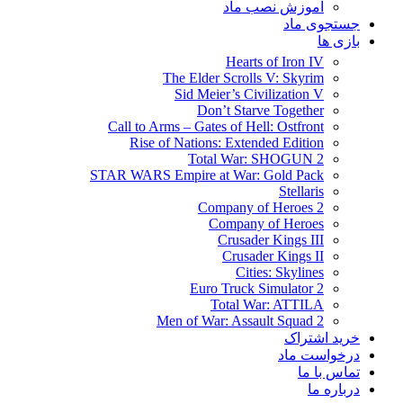
آموزش نصب ماد
جستجوی ماد
بازی ها
Hearts of Iron IV
The Elder Scrolls V: Skyrim
Sid Meier’s Civilization V
Don’t Starve Together
Call to Arms – Gates of Hell: Ostfront
Rise of Nations: Extended Edition
Total War: SHOGUN 2
STAR WARS Empire at War: Gold Pack
Stellaris
Company of Heroes 2
Company of Heroes
Crusader Kings III
Crusader Kings II
Cities: Skylines
Euro Truck Simulator 2
Total War: ATTILA
Men of War: Assault Squad 2
خرید اشتراک
درخواست ماد
تماس با ما
درباره ما