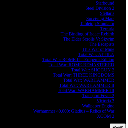
Starbound
Steel Division 2
Stellaris
Surviving Mars
Tabletop Simulator
Terraria
The Binding of Isaac: Rebirth
The Elder Scrolls V: Skyrim
The Escapists
This War of Mine
Total War: ATTILA
Total War: ROME II – Emperor Edition
Total War: ROME REMASTERED
Total War: SHOGUN 2
Total War: THREE KINGDOMS
Total War: WARHAMMER
Total War: WARHAMMER II
Total War: WARHAMMER III
Transport Fever 2
Victoria 3
Wallpaper Engine
Warhammer 40,000: Gladius – Relics of War
XCOM 2
جستجو