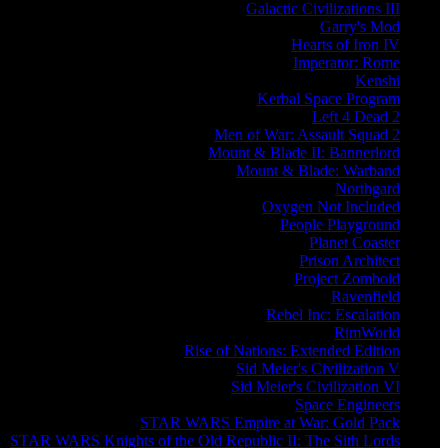
Galactic Civilizations III
Garry's Mod
Hearts of Iron IV
Imperator: Rome
Kenshi
Kerbal Space Program
Left 4 Dead 2
Men of War: Assault Squad 2
Mount & Blade II: Bannerlord
Mount & Blade: Warband
Northgard
Oxygen Not Included
People Playground
Planet Coaster
Prison Architect
Project Zomboid
Ravenfield
Rebel Inc: Escalation
RimWorld
Rise of Nations: Extended Edition
Sid Meier's Civilization V
Sid Meier's Civilization VI
Space Engineers
STAR WARS Empire at War: Gold Pack
STAR WARS Knights of the Old Republic II: The Sith Lords