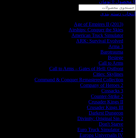
0
محصول
0
تومان
انتخاب دسته بندی
Age of Empires II (2013)
Airships: Conquer the Skies
American Truck Simulator
ARK: Survival Evolved
Arma 3
Barotrauma
Besiege
Call to Arms
Call to Arms – Gates of Hell: Ostfront
Cities: Skylines
Command & Conquer Remastered Collection
Company of Heroes 2
Cossacks 3
Counter-Strike 2
Crusader Kings II
Crusader Kings III
Darkest Dungeon
Divinity: Original Sin 2
Don't Starve
Euro Truck Simulator 2
Europa Universalis IV