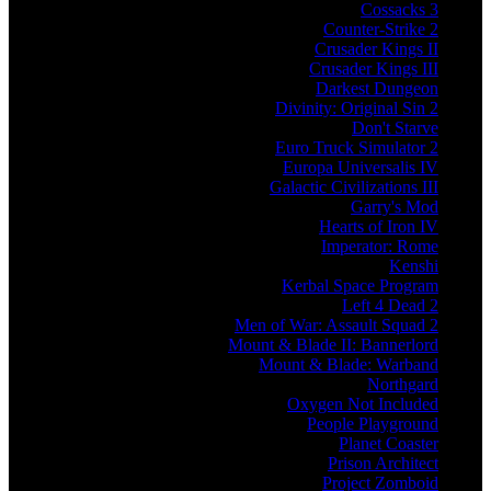
Cossacks 3
Counter-Strike 2
Crusader Kings II
Crusader Kings III
Darkest Dungeon
Divinity: Original Sin 2
Don't Starve
Euro Truck Simulator 2
Europa Universalis IV
Galactic Civilizations III
Garry's Mod
Hearts of Iron IV
Imperator: Rome
Kenshi
Kerbal Space Program
Left 4 Dead 2
Men of War: Assault Squad 2
Mount & Blade II: Bannerlord
Mount & Blade: Warband
Northgard
Oxygen Not Included
People Playground
Planet Coaster
Prison Architect
Project Zomboid