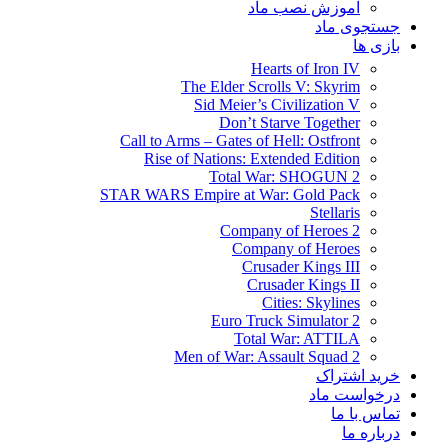
آموزش نصب ماد
جستجوی ماد
بازی ها
Hearts of Iron IV
The Elder Scrolls V: Skyrim
Sid Meier’s Civilization V
Don’t Starve Together
Call to Arms – Gates of Hell: Ostfront
Rise of Nations: Extended Edition
Total War: SHOGUN 2
STAR WARS Empire at War: Gold Pack
Stellaris
Company of Heroes 2
Company of Heroes
Crusader Kings III
Crusader Kings II
Cities: Skylines
Euro Truck Simulator 2
Total War: ATTILA
Men of War: Assault Squad 2
خرید اشتراک
درخواست ماد
تماس با ما
درباره ما