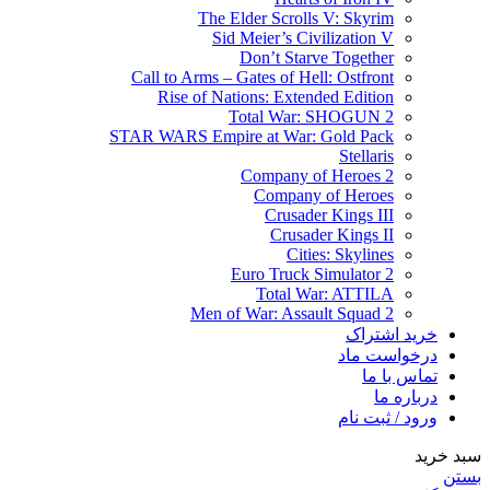
The Elder Scrolls V: Skyrim
Sid Meier’s Civilization V
Don’t Starve Together
Call to Arms – Gates of Hell: Ostfront
Rise of Nations: Extended Edition
Total War: SHOGUN 2
STAR WARS Empire at War: Gold Pack
Stellaris
Company of Heroes 2
Company of Heroes
Crusader Kings III
Crusader Kings II
Cities: Skylines
Euro Truck Simulator 2
Total War: ATTILA
Men of War: Assault Squad 2
خرید اشتراک
درخواست ماد
تماس با ما
درباره ما
ورود / ثبت نام
سبد خرید
بستن