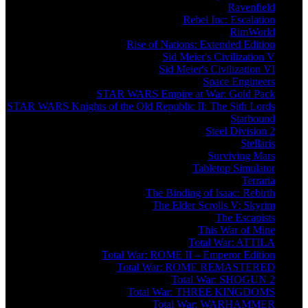
Ravenfield
Rebel Inc: Escalation
RimWorld
Rise of Nations: Extended Edition
Sid Meier's Civilization V
Sid Meier's Civilization VI
Space Engineers
STAR WARS Empire at War: Gold Pack
STAR WARS Knights of the Old Republic II: The Sith Lords
Starbound
Steel Division 2
Stellaris
Surviving Mars
Tabletop Simulator
Terraria
The Binding of Isaac: Rebirth
The Elder Scrolls V: Skyrim
The Escapists
This War of Mine
Total War: ATTILA
Total War: ROME II – Emperor Edition
Total War: ROME REMASTERED
Total War: SHOGUN 2
Total War: THREE KINGDOMS
Total War: WARHAMMER