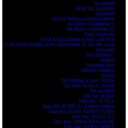
Ravenfield
Rebel Inc: Escalation
RimWorld
Rise of Nations: Extended Edition
Sid Meier's Civilization V
Sid Meier's Civilization VI
Space Engineers
STAR WARS Empire at War: Gold Pack
STAR WARS Knights of the Old Republic II: The Sith Lords
Starbound
Steel Division 2
Stellaris
Surviving Mars
Tabletop Simulator
Terraria
The Binding of Isaac: Rebirth
The Elder Scrolls V: Skyrim
The Escapists
This War of Mine
Total War: ATTILA
Total War: ROME II – Emperor Edition
Total War: ROME REMASTERED
Total War: SHOGUN 2
Total War: THREE KINGDOMS
Total War: WARHAMMER