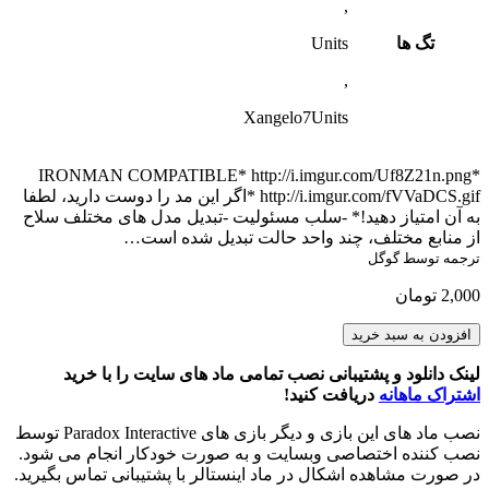
,
تگ ها
Units
,
Xangelo7Units
*IRONMAN COMPATIBLE* http://i.imgur.com/Uf8Z21n.png
http://i.imgur.com/fVVaDCS.gif *اگر این مد را دوست دارید، لطفا
به آن امتیاز دهید!* -سلب مسئولیت -تبدیل مدل های مختلف سلاح
از منابع مختلف، چند واحد حالت تبدیل شده است…
ترجمه توسط گوگل
2,000
تومان
Armies
افزودن به سبد خرید
of
the
لینک دانلود و پشتیبانی نصب تمامی ماد های سایت را با خرید
British
اشتراک ماهانه
دریافت کنید!
isles:Rule
Britannia
نصب ماد های این بازی و دیگر بازی های Paradox Interactive توسط
Unit
نصب کننده اختصاصی وبسایت و به صورت خودکار انجام می شود.
pack
در صورت مشاهده اشکال در ماد اینستالر با پشتیبانی تماس بگیرید.