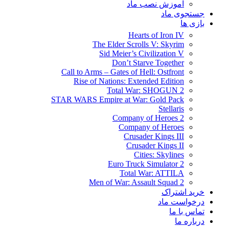
آموزش نصب ماد
جستجوی ماد
بازی ها
Hearts of Iron IV
The Elder Scrolls V: Skyrim
Sid Meier’s Civilization V
Don’t Starve Together
Call to Arms – Gates of Hell: Ostfront
Rise of Nations: Extended Edition
Total War: SHOGUN 2
STAR WARS Empire at War: Gold Pack
Stellaris
Company of Heroes 2
Company of Heroes
Crusader Kings III
Crusader Kings II
Cities: Skylines
Euro Truck Simulator 2
Total War: ATTILA
Men of War: Assault Squad 2
خرید اشتراک
درخواست ماد
تماس با ما
درباره ما