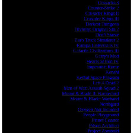
Cossacks 3
Counter-Strike 2
Crusader Kings II
Crusader Kings III
Darkest Dungeon
Divinity: Original Sin 2
Don't Starve
Euro Truck Simulator 2
Europa Universalis IV
Galactic Civilizations III
Garry's Mod
Hearts of Iron IV
Imperator: Rome
Kenshi
Kerbal Space Program
Left 4 Dead 2
Men of War: Assault Squad 2
Mount & Blade II: Bannerlord
Mount & Blade: Warband
Northgard
Oxygen Not Included
People Playground
Planet Coaster
Prison Architect
Project Zomboid