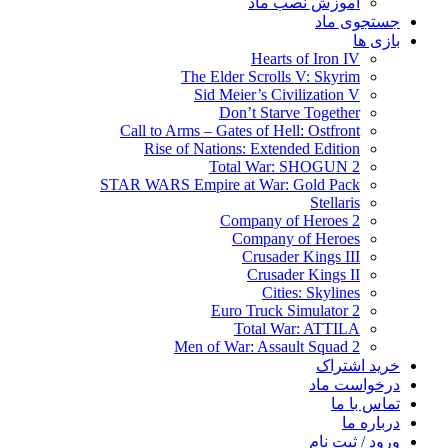
آموزش نصب ماد
جستجوی ماد
بازی ها
Hearts of Iron IV
The Elder Scrolls V: Skyrim
Sid Meier’s Civilization V
Don’t Starve Together
Call to Arms – Gates of Hell: Ostfront
Rise of Nations: Extended Edition
Total War: SHOGUN 2
STAR WARS Empire at War: Gold Pack
Stellaris
Company of Heroes 2
Company of Heroes
Crusader Kings III
Crusader Kings II
Cities: Skylines
Euro Truck Simulator 2
Total War: ATTILA
Men of War: Assault Squad 2
خرید اشتراک
درخواست ماد
تماس با ما
درباره ما
ورود / ثبت نام