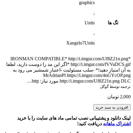
graphics
,
تگ ها
Units
,
Xangelo7Units
*IRONMAN COMPATIBLE* http://i.imgur.com/Uf8Z21n.png
http://i.imgur.com/fVVaDCS.gif *اگر این مد را دوست دارید، لطفا
به آن امتیاز دهید!* -سلب مسئولیت -اعتبار شمشیر می رود به
MrAdrianPl https://i.imgur.com/4nGYcOP.png
http://i.imgur.com/Uf8Z21n.png DLC ​​مورد نیاز: http…
ترجمه توسط گوگل
2,000
تومان
Armies
افزودن به سبد خرید
of
the
لینک دانلود و پشتیبانی نصب تمامی ماد های سایت را با خرید
100
اشتراک ماهانه
دریافت کنید!
&