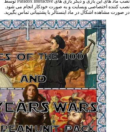
30
نصب ماد های این بازی و دیگر بازی های Paradox Interactive توسط
years
نصب کننده اختصاصی وبسایت و به صورت خودکار انجام می شود.
wars:
در صورت مشاهده اشکال در ماد اینستالر با پشتیبانی تماس بگیرید.
European
unit
pack
عدد