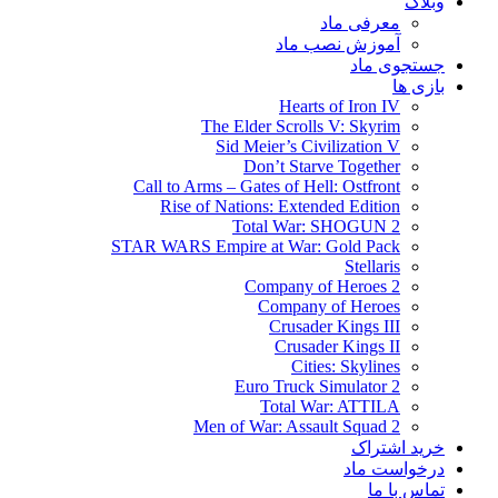
وبلاگ
معرفی ماد
آموزش نصب ماد
جستجوی ماد
بازی ها
Hearts of Iron IV
The Elder Scrolls V: Skyrim
Sid Meier’s Civilization V
Don’t Starve Together
Call to Arms – Gates of Hell: Ostfront
Rise of Nations: Extended Edition
Total War: SHOGUN 2
STAR WARS Empire at War: Gold Pack
Stellaris
Company of Heroes 2
Company of Heroes
Crusader Kings III
Crusader Kings II
Cities: Skylines
Euro Truck Simulator 2
Total War: ATTILA
Men of War: Assault Squad 2
خرید اشتراک
درخواست ماد
تماس با ما