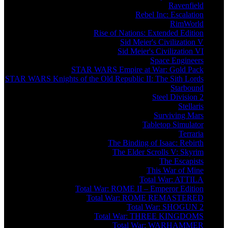
Ravenfield
Rebel Inc: Escalation
RimWorld
Rise of Nations: Extended Edition
Sid Meier's Civilization V
Sid Meier's Civilization VI
Space Engineers
STAR WARS Empire at War: Gold Pack
STAR WARS Knights of the Old Republic II: The Sith Lords
Starbound
Steel Division 2
Stellaris
Surviving Mars
Tabletop Simulator
Terraria
The Binding of Isaac: Rebirth
The Elder Scrolls V: Skyrim
The Escapists
This War of Mine
Total War: ATTILA
Total War: ROME II – Emperor Edition
Total War: ROME REMASTERED
Total War: SHOGUN 2
Total War: THREE KINGDOMS
Total War: WARHAMMER