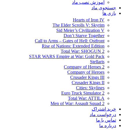
آموزش نصب ماد
جستجوی ماد
بازی ها
Hearts of Iron IV
The Elder Scrolls V: Skyrim
Sid Meier’s Civilization V
Don’t Starve Together
Call to Arms – Gates of Hell: Ostfront
Rise of Nations: Extended Edition
Total War: SHOGUN 2
STAR WARS Empire at War: Gold Pack
Stellaris
Company of Heroes 2
Company of Heroes
Crusader Kings III
Crusader Kings II
Cities: Skylines
Euro Truck Simulator 2
Total War: ATTILA
Men of War: Assault Squad 2
خرید اشتراک
درخواست ماد
تماس با ما
درباره ما