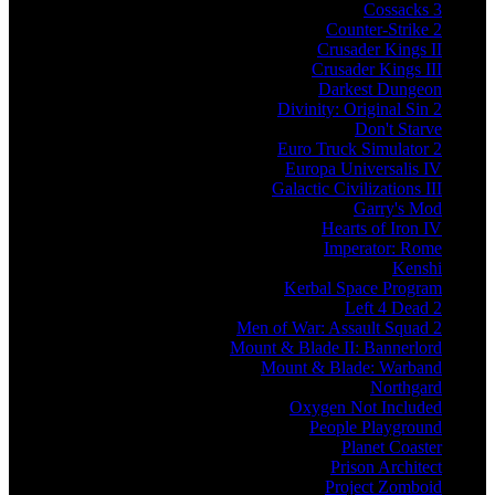
Cossacks 3
Counter-Strike 2
Crusader Kings II
Crusader Kings III
Darkest Dungeon
Divinity: Original Sin 2
Don't Starve
Euro Truck Simulator 2
Europa Universalis IV
Galactic Civilizations III
Garry's Mod
Hearts of Iron IV
Imperator: Rome
Kenshi
Kerbal Space Program
Left 4 Dead 2
Men of War: Assault Squad 2
Mount & Blade II: Bannerlord
Mount & Blade: Warband
Northgard
Oxygen Not Included
People Playground
Planet Coaster
Prison Architect
Project Zomboid