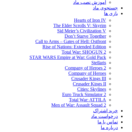
آموزش نصب ماد
جستجوی ماد
بازی ها
Hearts of Iron IV
The Elder Scrolls V: Skyrim
Sid Meier’s Civilization V
Don’t Starve Together
Call to Arms – Gates of Hell: Ostfront
Rise of Nations: Extended Edition
Total War: SHOGUN 2
STAR WARS Empire at War: Gold Pack
Stellaris
Company of Heroes 2
Company of Heroes
Crusader Kings III
Crusader Kings II
Cities: Skylines
Euro Truck Simulator 2
Total War: ATTILA
Men of War: Assault Squad 2
خرید اشتراک
درخواست ماد
تماس با ما
درباره ما