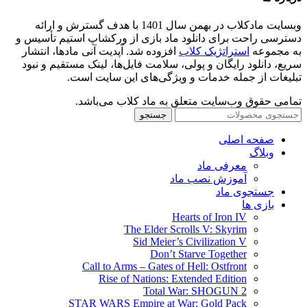
وبسایت مادکلاب در بهمن سال 1401 با هدف گسترش و ارائه
دسترسی راحت برای دانلود ماد بازی از ورکشاپ استیم تأسیس و
به مجموعه
استراتژیک کلاب
افزوده شد. آپدیت آنی مادها، انتشار
سریع، دانلود رایگان و پولی، سلامت فایل‌ها، لینک مستقیم و نبود
تبلیغات از جمله خدمات و ویژگی‌های این سایت است.
تمامی حقوق وب‌سایت متعلق به ماد کلاب می‌باشد.
جستجو
صفحه اصلی
وبلاگ
معرفی ماد
آموزش نصب ماد
جستجوی ماد
بازی ها
Hearts of Iron IV
The Elder Scrolls V: Skyrim
Sid Meier’s Civilization V
Don’t Starve Together
Call to Arms – Gates of Hell: Ostfront
Rise of Nations: Extended Edition
Total War: SHOGUN 2
STAR WARS Empire at War: Gold Pack