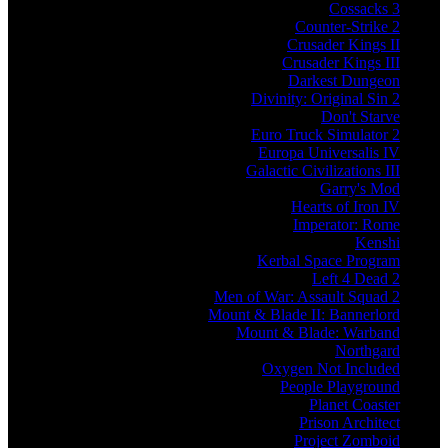
Cossacks 3
Counter-Strike 2
Crusader Kings II
Crusader Kings III
Darkest Dungeon
Divinity: Original Sin 2
Don't Starve
Euro Truck Simulator 2
Europa Universalis IV
Galactic Civilizations III
Garry's Mod
Hearts of Iron IV
Imperator: Rome
Kenshi
Kerbal Space Program
Left 4 Dead 2
Men of War: Assault Squad 2
Mount & Blade II: Bannerlord
Mount & Blade: Warband
Northgard
Oxygen Not Included
People Playground
Planet Coaster
Prison Architect
Project Zomboid