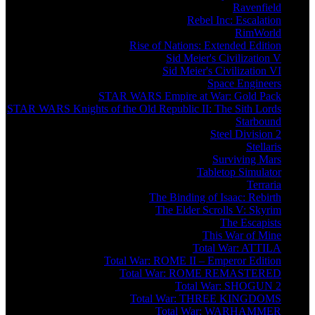
Ravenfield
Rebel Inc: Escalation
RimWorld
Rise of Nations: Extended Edition
Sid Meier's Civilization V
Sid Meier's Civilization VI
Space Engineers
STAR WARS Empire at War: Gold Pack
STAR WARS Knights of the Old Republic II: The Sith Lords
Starbound
Steel Division 2
Stellaris
Surviving Mars
Tabletop Simulator
Terraria
The Binding of Isaac: Rebirth
The Elder Scrolls V: Skyrim
The Escapists
This War of Mine
Total War: ATTILA
Total War: ROME II – Emperor Edition
Total War: ROME REMASTERED
Total War: SHOGUN 2
Total War: THREE KINGDOMS
Total War: WARHAMMER