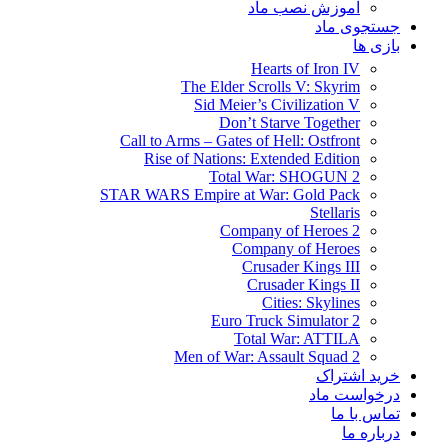
آموزش نصب ماد
جستجوی ماد
بازی ها
Hearts of Iron IV
The Elder Scrolls V: Skyrim
Sid Meier’s Civilization V
Don’t Starve Together
Call to Arms – Gates of Hell: Ostfront
Rise of Nations: Extended Edition
Total War: SHOGUN 2
STAR WARS Empire at War: Gold Pack
Stellaris
Company of Heroes 2
Company of Heroes
Crusader Kings III
Crusader Kings II
Cities: Skylines
Euro Truck Simulator 2
Total War: ATTILA
Men of War: Assault Squad 2
خرید اشتراک
درخواست ماد
تماس با ما
درباره ما