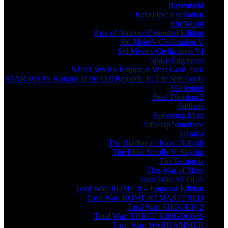
Ravenfield
Rebel Inc: Escalation
RimWorld
Rise of Nations: Extended Edition
Sid Meier's Civilization V
Sid Meier's Civilization VI
Space Engineers
STAR WARS Empire at War: Gold Pack
STAR WARS Knights of the Old Republic II: The Sith Lords
Starbound
Steel Division 2
Stellaris
Surviving Mars
Tabletop Simulator
Terraria
The Binding of Isaac: Rebirth
The Elder Scrolls V: Skyrim
The Escapists
This War of Mine
Total War: ATTILA
Total War: ROME II – Emperor Edition
Total War: ROME REMASTERED
Total War: SHOGUN 2
Total War: THREE KINGDOMS
Total War: WARHAMMER