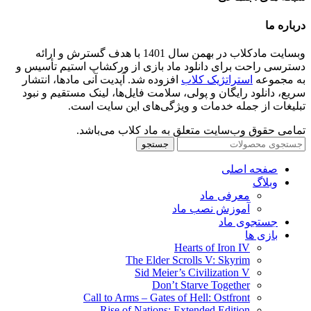
درباره ما
وبسایت مادکلاب در بهمن سال 1401 با هدف گسترش و ارائه
دسترسی راحت برای دانلود ماد بازی از ورکشاپ استیم تأسیس و
به مجموعه
استراتژیک کلاب
افزوده شد. آپدیت آنی مادها، انتشار
سریع، دانلود رایگان و پولی، سلامت فایل‌ها، لینک مستقیم و نبود
تبلیغات از جمله خدمات و ویژگی‌های این سایت است.
تمامی حقوق وب‌سایت متعلق به ماد کلاب می‌باشد.
جستجو
صفحه اصلی
وبلاگ
معرفی ماد
آموزش نصب ماد
جستجوی ماد
بازی ها
Hearts of Iron IV
The Elder Scrolls V: Skyrim
Sid Meier’s Civilization V
Don’t Starve Together
Call to Arms – Gates of Hell: Ostfront
Rise of Nations: Extended Edition