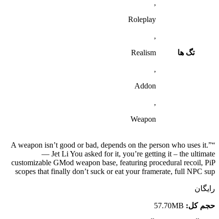
,
Roleplay
,
تگ ها
Realism
,
Addon
,
Weapon
“A weapon isn’t good or bad, depends on the person who uses it.”
— Jet Li You asked for it, you’re getting it – the ultimate
customizable GMod weapon base, featuring procedural recoil, PiP
scopes that finally don’t suck or eat your framerate, full NPC sup
رایگان
حجم کل:
57.70MB