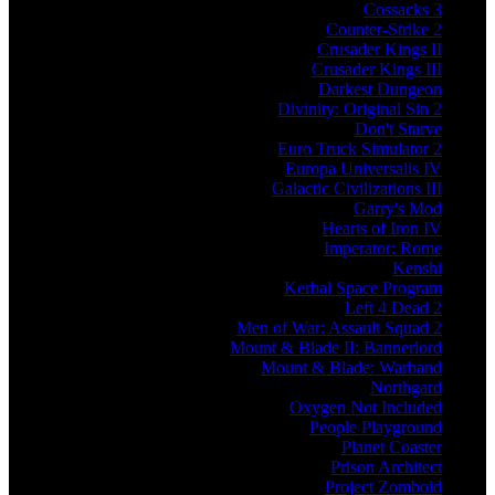
Cossacks 3
Counter-Strike 2
Crusader Kings II
Crusader Kings III
Darkest Dungeon
Divinity: Original Sin 2
Don't Starve
Euro Truck Simulator 2
Europa Universalis IV
Galactic Civilizations III
Garry's Mod
Hearts of Iron IV
Imperator: Rome
Kenshi
Kerbal Space Program
Left 4 Dead 2
Men of War: Assault Squad 2
Mount & Blade II: Bannerlord
Mount & Blade: Warband
Northgard
Oxygen Not Included
People Playground
Planet Coaster
Prison Architect
Project Zomboid