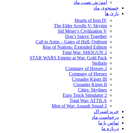
آموزش نصب ماد
جستجوی ماد
بازی ها
Hearts of Iron IV
The Elder Scrolls V: Skyrim
Sid Meier’s Civilization V
Don’t Starve Together
Call to Arms – Gates of Hell: Ostfront
Rise of Nations: Extended Edition
Total War: SHOGUN 2
STAR WARS Empire at War: Gold Pack
Stellaris
Company of Heroes 2
Company of Heroes
Crusader Kings III
Crusader Kings II
Cities: Skylines
Euro Truck Simulator 2
Total War: ATTILA
Men of War: Assault Squad 2
خرید اشتراک
درخواست ماد
تماس با ما
درباره ما