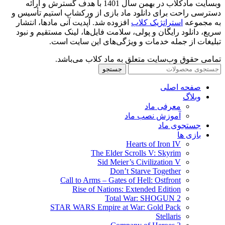
وبسایت مادکلاب در بهمن سال 1401 با هدف گسترش و ارائه
دسترسی راحت برای دانلود ماد بازی از ورکشاپ استیم تأسیس و
به مجموعه
استراتژیک کلاب
افزوده شد. آپدیت آنی مادها، انتشار
سریع، دانلود رایگان و پولی، سلامت فایل‌ها، لینک مستقیم و نبود
تبلیغات از جمله خدمات و ویژگی‌های این سایت است.
تمامی حقوق وب‌سایت متعلق به ماد کلاب می‌باشد.
جستجو
صفحه اصلی
وبلاگ
معرفی ماد
آموزش نصب ماد
جستجوی ماد
بازی ها
Hearts of Iron IV
The Elder Scrolls V: Skyrim
Sid Meier’s Civilization V
Don’t Starve Together
Call to Arms – Gates of Hell: Ostfront
Rise of Nations: Extended Edition
Total War: SHOGUN 2
STAR WARS Empire at War: Gold Pack
Stellaris