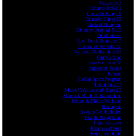
Cossacks 3
Counter-Strike 2
Crusader Kings II
Crusader Kings III
Darkest Dungeon
Divinity: Original Sin 2
Don't Starve
Euro Truck Simulator 2
Europa Universalis IV
Galactic Civilizations III
Garry's Mod
Hearts of Iron IV
Imperator: Rome
Kenshi
Kerbal Space Program
Left 4 Dead 2
Men of War: Assault Squad 2
Mount & Blade II: Bannerlord
Mount & Blade: Warband
Northgard
Oxygen Not Included
People Playground
Planet Coaster
Prison Architect
Project Zomboid