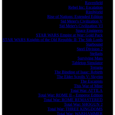
Ravenfield
Rebel Inc: Escalation
RimWorld
Rise of Nations: Extended Edition
Sid Meier's Civilization V
Sid Meier's Civilization VI
Space Engineers
STAR WARS Empire at War: Gold Pack
STAR WARS Knights of the Old Republic II: The Sith Lords
Starbound
Steel Division 2
Stellaris
Surviving Mars
Tabletop Simulator
Terraria
The Binding of Isaac: Rebirth
The Elder Scrolls V: Skyrim
The Escapists
This War of Mine
Total War: ATTILA
Total War: ROME II – Emperor Edition
Total War: ROME REMASTERED
Total War: SHOGUN 2
Total War: THREE KINGDOMS
Total War: WARHAMMER