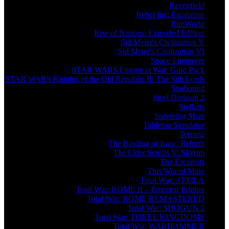
Ravenfield
Rebel Inc: Escalation
RimWorld
Rise of Nations: Extended Edition
Sid Meier's Civilization V
Sid Meier's Civilization VI
Space Engineers
STAR WARS Empire at War: Gold Pack
STAR WARS Knights of the Old Republic II: The Sith Lords
Starbound
Steel Division 2
Stellaris
Surviving Mars
Tabletop Simulator
Terraria
The Binding of Isaac: Rebirth
The Elder Scrolls V: Skyrim
The Escapists
This War of Mine
Total War: ATTILA
Total War: ROME II – Emperor Edition
Total War: ROME REMASTERED
Total War: SHOGUN 2
Total War: THREE KINGDOMS
Total War: WARHAMMER