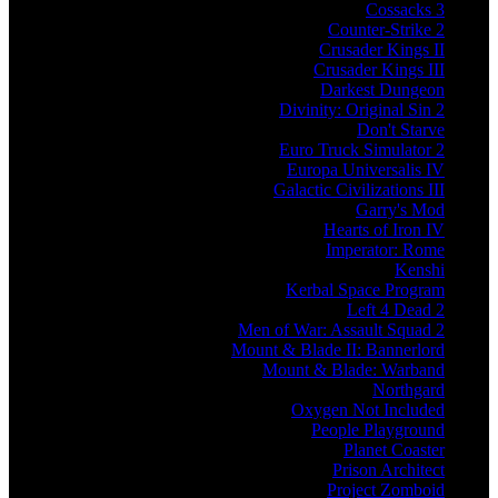
Cossacks 3
Counter-Strike 2
Crusader Kings II
Crusader Kings III
Darkest Dungeon
Divinity: Original Sin 2
Don't Starve
Euro Truck Simulator 2
Europa Universalis IV
Galactic Civilizations III
Garry's Mod
Hearts of Iron IV
Imperator: Rome
Kenshi
Kerbal Space Program
Left 4 Dead 2
Men of War: Assault Squad 2
Mount & Blade II: Bannerlord
Mount & Blade: Warband
Northgard
Oxygen Not Included
People Playground
Planet Coaster
Prison Architect
Project Zomboid