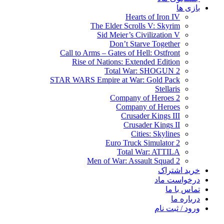
بازی ها
Hearts of Iron IV
The Elder Scrolls V: Skyrim
Sid Meier’s Civilization V
Don’t Starve Together
Call to Arms – Gates of Hell: Ostfront
Rise of Nations: Extended Edition
Total War: SHOGUN 2
STAR WARS Empire at War: Gold Pack
Stellaris
Company of Heroes 2
Company of Heroes
Crusader Kings III
Crusader Kings II
Cities: Skylines
Euro Truck Simulator 2
Total War: ATTILA
Men of War: Assault Squad 2
خرید اشتراک
درخواست ماد
تماس با ما
درباره ما
ورود / ثبت نام