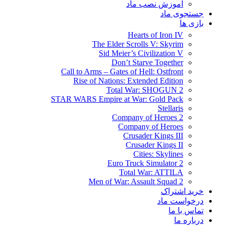
آموزش نصب ماد
جستجوی ماد
بازی ها
Hearts of Iron IV
The Elder Scrolls V: Skyrim
Sid Meier’s Civilization V
Don’t Starve Together
Call to Arms – Gates of Hell: Ostfront
Rise of Nations: Extended Edition
Total War: SHOGUN 2
STAR WARS Empire at War: Gold Pack
Stellaris
Company of Heroes 2
Company of Heroes
Crusader Kings III
Crusader Kings II
Cities: Skylines
Euro Truck Simulator 2
Total War: ATTILA
Men of War: Assault Squad 2
خرید اشتراک
درخواست ماد
تماس با ما
درباره ما