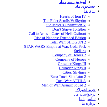
آموزش نصب ماد
جستجوی ماد
بازی ها
Hearts of Iron IV
The Elder Scrolls V: Skyrim
Sid Meier’s Civilization V
Don’t Starve Together
Call to Arms – Gates of Hell: Ostfront
Rise of Nations: Extended Edition
Total War: SHOGUN 2
STAR WARS Empire at War: Gold Pack
Stellaris
Company of Heroes 2
Company of Heroes
Crusader Kings III
Crusader Kings II
Cities: Skylines
Euro Truck Simulator 2
Total War: ATTILA
Men of War: Assault Squad 2
خرید اشتراک
درخواست ماد
تماس با ما
درباره ما