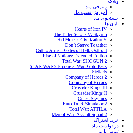
وبلاگ
معرفی ماد
آموزش نصب ماد
جستجوی ماد
بازی ها
Hearts of Iron IV
The Elder Scrolls V: Skyrim
Sid Meier’s Civilization V
Don’t Starve Together
Call to Arms – Gates of Hell: Ostfront
Rise of Nations: Extended Edition
Total War: SHOGUN 2
STAR WARS Empire at War: Gold Pack
Stellaris
Company of Heroes 2
Company of Heroes
Crusader Kings III
Crusader Kings II
Cities: Skylines
Euro Truck Simulator 2
Total War: ATTILA
Men of War: Assault Squad 2
خرید اشتراک
درخواست ماد
تماس با ما