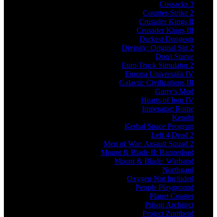
Cossacks 3
Counter-Strike 2
Crusader Kings II
Crusader Kings III
Darkest Dungeon
Divinity: Original Sin 2
Don't Starve
Euro Truck Simulator 2
Europa Universalis IV
Galactic Civilizations III
Garry's Mod
Hearts of Iron IV
Imperator: Rome
Kenshi
Kerbal Space Program
Left 4 Dead 2
Men of War: Assault Squad 2
Mount & Blade II: Bannerlord
Mount & Blade: Warband
Northgard
Oxygen Not Included
People Playground
Planet Coaster
Prison Architect
Project Zomboid