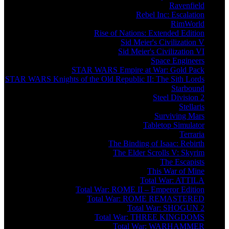
Ravenfield
Rebel Inc: Escalation
RimWorld
Rise of Nations: Extended Edition
Sid Meier's Civilization V
Sid Meier's Civilization VI
Space Engineers
STAR WARS Empire at War: Gold Pack
STAR WARS Knights of the Old Republic II: The Sith Lords
Starbound
Steel Division 2
Stellaris
Surviving Mars
Tabletop Simulator
Terraria
The Binding of Isaac: Rebirth
The Elder Scrolls V: Skyrim
The Escapists
This War of Mine
Total War: ATTILA
Total War: ROME II – Emperor Edition
Total War: ROME REMASTERED
Total War: SHOGUN 2
Total War: THREE KINGDOMS
Total War: WARHAMMER