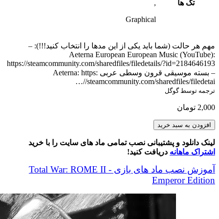
تگ ها
,
Graphical
مهم هر حالت (شما باید یکی از این مدها را انتخاب کنید!!!): –
Aeterna European European Music (YouTube):
https://steamcommunity.com/sharedfiles/filedetails/?id=2184646193
– بسته موسیقی قرون وسطی عربی Aeterna: https:
//steamcommunity.com/sharedfiles/filedetai…
ترجمه توسط گوگل
2,000
تومان
Aeterna
افزودن به سبد خرید
European
Medieval
لینک دانلود و پشتیبانی نصب تمامی ماد های سایت را با خرید
Music
اشتراک ماهانه
دریافت کنید!
Pack
(New)
آموزش نصب ماد های بازی Total War: ROME II -
عدد
Emperor Edition