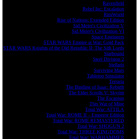
Ravenfield
Rebel Inc: Escalation
RimWorld
Rise of Nations: Extended Edition
Sid Meier's Civilization V
Sid Meier's Civilization VI
Space Engineers
STAR WARS Empire at War: Gold Pack
STAR WARS Knights of the Old Republic II: The Sith Lords
Starbound
Steel Division 2
Stellaris
Surviving Mars
Tabletop Simulator
Terraria
The Binding of Isaac: Rebirth
The Elder Scrolls V: Skyrim
The Escapists
This War of Mine
Total War: ATTILA
Total War: ROME II – Emperor Edition
Total War: ROME REMASTERED
Total War: SHOGUN 2
Total War: THREE KINGDOMS
Total War: WARHAMMER