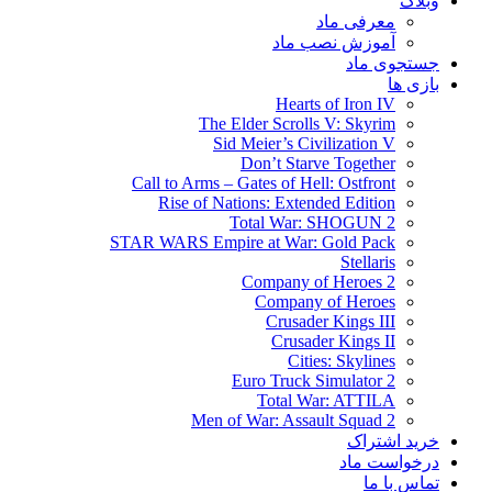
وبلاگ
معرفی ماد
آموزش نصب ماد
جستجوی ماد
بازی ها
Hearts of Iron IV
The Elder Scrolls V: Skyrim
Sid Meier’s Civilization V
Don’t Starve Together
Call to Arms – Gates of Hell: Ostfront
Rise of Nations: Extended Edition
Total War: SHOGUN 2
STAR WARS Empire at War: Gold Pack
Stellaris
Company of Heroes 2
Company of Heroes
Crusader Kings III
Crusader Kings II
Cities: Skylines
Euro Truck Simulator 2
Total War: ATTILA
Men of War: Assault Squad 2
خرید اشتراک
درخواست ماد
تماس با ما