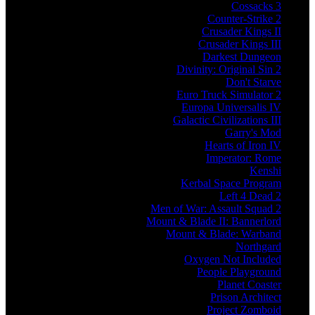
Cossacks 3
Counter-Strike 2
Crusader Kings II
Crusader Kings III
Darkest Dungeon
Divinity: Original Sin 2
Don't Starve
Euro Truck Simulator 2
Europa Universalis IV
Galactic Civilizations III
Garry's Mod
Hearts of Iron IV
Imperator: Rome
Kenshi
Kerbal Space Program
Left 4 Dead 2
Men of War: Assault Squad 2
Mount & Blade II: Bannerlord
Mount & Blade: Warband
Northgard
Oxygen Not Included
People Playground
Planet Coaster
Prison Architect
Project Zomboid