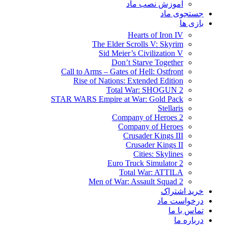
آموزش نصب ماد
جستجوی ماد
بازی ها
Hearts of Iron IV
The Elder Scrolls V: Skyrim
Sid Meier’s Civilization V
Don’t Starve Together
Call to Arms – Gates of Hell: Ostfront
Rise of Nations: Extended Edition
Total War: SHOGUN 2
STAR WARS Empire at War: Gold Pack
Stellaris
Company of Heroes 2
Company of Heroes
Crusader Kings III
Crusader Kings II
Cities: Skylines
Euro Truck Simulator 2
Total War: ATTILA
Men of War: Assault Squad 2
خرید اشتراک
درخواست ماد
تماس با ما
درباره ما