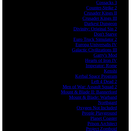
Cossacks 3
Counter-Strike 2
Crusader Kings II
Crusader Kings III
Darkest Dungeon
Divinity: Original Sin 2
Don't Starve
Euro Truck Simulator 2
Europa Universalis IV
Galactic Civilizations III
Garry's Mod
Hearts of Iron IV
Imperator: Rome
Kenshi
Kerbal Space Program
Left 4 Dead 2
Men of War: Assault Squad 2
Mount & Blade II: Bannerlord
Mount & Blade: Warband
Northgard
Oxygen Not Included
People Playground
Planet Coaster
Prison Architect
Project Zomboid