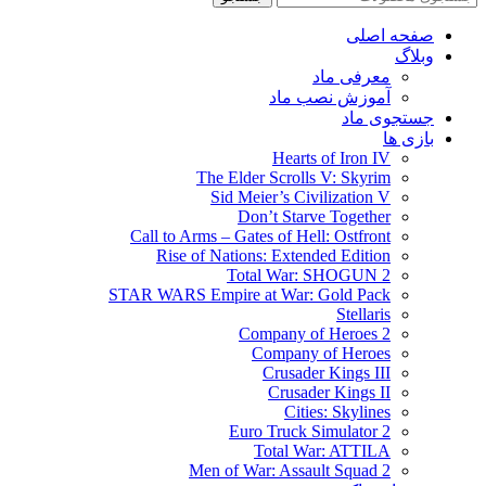
صفحه اصلی
وبلاگ
معرفی ماد
آموزش نصب ماد
جستجوی ماد
بازی ها
Hearts of Iron IV
The Elder Scrolls V: Skyrim
Sid Meier’s Civilization V
Don’t Starve Together
Call to Arms – Gates of Hell: Ostfront
Rise of Nations: Extended Edition
Total War: SHOGUN 2
STAR WARS Empire at War: Gold Pack
Stellaris
Company of Heroes 2
Company of Heroes
Crusader Kings III
Crusader Kings II
Cities: Skylines
Euro Truck Simulator 2
Total War: ATTILA
Men of War: Assault Squad 2