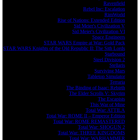
Ravenfield
Rebel Inc: Escalation
RimWorld
Rise of Nations: Extended Edition
Sid Meier's Civilization V
Sid Meier's Civilization VI
Space Engineers
STAR WARS Empire at War: Gold Pack
STAR WARS Knights of the Old Republic II: The Sith Lords
Starbound
Steel Division 2
Stellaris
Surviving Mars
Tabletop Simulator
Terraria
The Binding of Isaac: Rebirth
The Elder Scrolls V: Skyrim
The Escapists
This War of Mine
Total War: ATTILA
Total War: ROME II – Emperor Edition
Total War: ROME REMASTERED
Total War: SHOGUN 2
Total War: THREE KINGDOMS
Total War: WARHAMMER