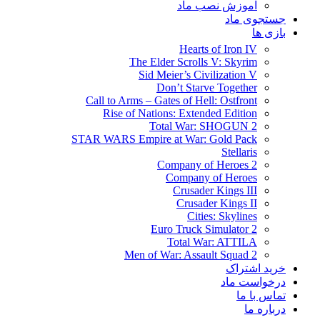
آموزش نصب ماد
جستجوی ماد
بازی ها
Hearts of Iron IV
The Elder Scrolls V: Skyrim
Sid Meier’s Civilization V
Don’t Starve Together
Call to Arms – Gates of Hell: Ostfront
Rise of Nations: Extended Edition
Total War: SHOGUN 2
STAR WARS Empire at War: Gold Pack
Stellaris
Company of Heroes 2
Company of Heroes
Crusader Kings III
Crusader Kings II
Cities: Skylines
Euro Truck Simulator 2
Total War: ATTILA
Men of War: Assault Squad 2
خرید اشتراک
درخواست ماد
تماس با ما
درباره ما