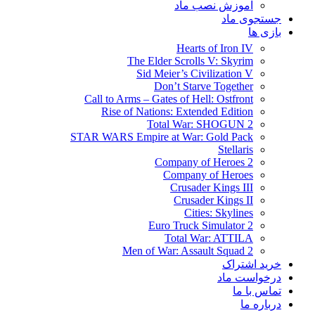
آموزش نصب ماد
جستجوی ماد
بازی ها
Hearts of Iron IV
The Elder Scrolls V: Skyrim
Sid Meier’s Civilization V
Don’t Starve Together
Call to Arms – Gates of Hell: Ostfront
Rise of Nations: Extended Edition
Total War: SHOGUN 2
STAR WARS Empire at War: Gold Pack
Stellaris
Company of Heroes 2
Company of Heroes
Crusader Kings III
Crusader Kings II
Cities: Skylines
Euro Truck Simulator 2
Total War: ATTILA
Men of War: Assault Squad 2
خرید اشتراک
درخواست ماد
تماس با ما
درباره ما