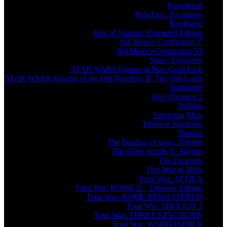
Ravenfield
Rebel Inc: Escalation
RimWorld
Rise of Nations: Extended Edition
Sid Meier's Civilization V
Sid Meier's Civilization VI
Space Engineers
STAR WARS Empire at War: Gold Pack
STAR WARS Knights of the Old Republic II: The Sith Lords
Starbound
Steel Division 2
Stellaris
Surviving Mars
Tabletop Simulator
Terraria
The Binding of Isaac: Rebirth
The Elder Scrolls V: Skyrim
The Escapists
This War of Mine
Total War: ATTILA
Total War: ROME II – Emperor Edition
Total War: ROME REMASTERED
Total War: SHOGUN 2
Total War: THREE KINGDOMS
Total War: WARHAMMER