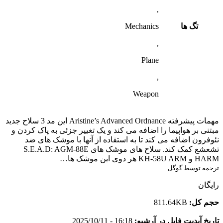
,
تگ ها
Mechanics
,
Plane
,
Weapon
مهمات پیشرفته Aristine’s Advanced Ordnance این مد 3 سلاح جدید
مبتنی بر هواپیما را اضافه می کند و یک تغییر جزئی به پاک کردن و
نئوفرون اضافه می کند تا به استفاده از آنها با موشک های ضد
تشعشع کمک کند. سلاح های موشک های S.E.A.D: AGM-88E
HARM و KH-58U ARM هر دوی این موشک ها…
ترجمه توسط گوگل
رایگان
حجم کل:
811.64KB
تاریخ آپدیت فایل در آرشیو:
16:18 - 2025/10/11