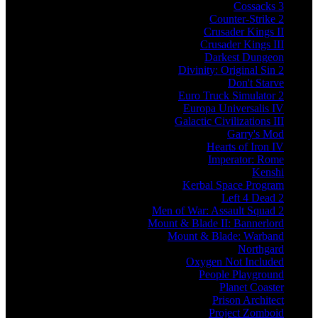
Cossacks 3
Counter-Strike 2
Crusader Kings II
Crusader Kings III
Darkest Dungeon
Divinity: Original Sin 2
Don't Starve
Euro Truck Simulator 2
Europa Universalis IV
Galactic Civilizations III
Garry's Mod
Hearts of Iron IV
Imperator: Rome
Kenshi
Kerbal Space Program
Left 4 Dead 2
Men of War: Assault Squad 2
Mount & Blade II: Bannerlord
Mount & Blade: Warband
Northgard
Oxygen Not Included
People Playground
Planet Coaster
Prison Architect
Project Zomboid