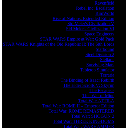
Ravenfield
Rebel Inc: Escalation
RimWorld
Rise of Nations: Extended Edition
Sid Meier's Civilization V
Sid Meier's Civilization VI
Space Engineers
STAR WARS Empire at War: Gold Pack
STAR WARS Knights of the Old Republic II: The Sith Lords
Starbound
Steel Division 2
Stellaris
Surviving Mars
Tabletop Simulator
Terraria
The Binding of Isaac: Rebirth
The Elder Scrolls V: Skyrim
The Escapists
This War of Mine
Total War: ATTILA
Total War: ROME II – Emperor Edition
Total War: ROME REMASTERED
Total War: SHOGUN 2
Total War: THREE KINGDOMS
Total War: WARHAMMER