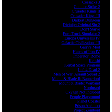
Cossacks 3
Counter-Strike 2
Crusader Kings II
Crusader Kings III
Darkest Dungeon
Divinity: Original Sin 2
Don't Starve
Euro Truck Simulator 2
Europa Universalis IV
Galactic Civilizations III
Garry's Mod
Hearts of Iron IV
Imperator: Rome
Kenshi
Kerbal Space Program
Left 4 Dead 2
Men of War: Assault Squad 2
Mount & Blade II: Bannerlord
Mount & Blade: Warband
Northgard
Oxygen Not Included
People Playground
Planet Coaster
Prison Architect
Project Zomboid