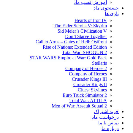
آموزش نصب ماد
جستجوی ماد
بازی ها
Hearts of Iron IV
The Elder Scrolls V: Skyrim
Sid Meier’s Civilization V
Don’t Starve Together
Call to Arms – Gates of Hell: Ostfront
Rise of Nations: Extended Edition
Total War: SHOGUN 2
STAR WARS Empire at War: Gold Pack
Stellaris
Company of Heroes 2
Company of Heroes
Crusader Kings III
Crusader Kings II
Cities: Skylines
Euro Truck Simulator 2
Total War: ATTILA
Men of War: Assault Squad 2
خرید اشتراک
درخواست ماد
تماس با ما
درباره ما