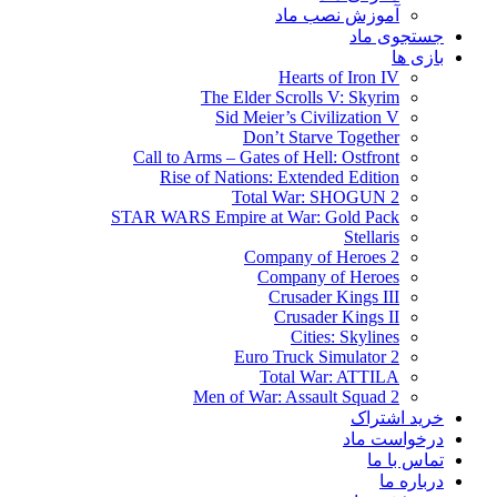
آموزش نصب ماد
جستجوی ماد
بازی ها
Hearts of Iron IV
The Elder Scrolls V: Skyrim
Sid Meier’s Civilization V
Don’t Starve Together
Call to Arms – Gates of Hell: Ostfront
Rise of Nations: Extended Edition
Total War: SHOGUN 2
STAR WARS Empire at War: Gold Pack
Stellaris
Company of Heroes 2
Company of Heroes
Crusader Kings III
Crusader Kings II
Cities: Skylines
Euro Truck Simulator 2
Total War: ATTILA
Men of War: Assault Squad 2
خرید اشتراک
درخواست ماد
تماس با ما
درباره ما