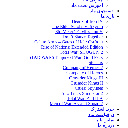
آموزش نصب ماد
جستجوی ماد
بازی ها
Hearts of Iron IV
The Elder Scrolls V: Skyrim
Sid Meier’s Civilization V
Don’t Starve Together
Call to Arms – Gates of Hell: Ostfront
Rise of Nations: Extended Edition
Total War: SHOGUN 2
STAR WARS Empire at War: Gold Pack
Stellaris
Company of Heroes 2
Company of Heroes
Crusader Kings III
Crusader Kings II
Cities: Skylines
Euro Truck Simulator 2
Total War: ATTILA
Men of War: Assault Squad 2
خرید اشتراک
درخواست ماد
تماس با ما
درباره ما