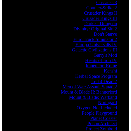
Cossacks 3
Counter-Strike 2
Crusader Kings II
Crusader Kings III
Darkest Dungeon
Divinity: Original Sin 2
Don't Starve
Euro Truck Simulator 2
Europa Universalis IV
Galactic Civilizations III
Garry's Mod
Hearts of Iron IV
Imperator: Rome
Kenshi
Kerbal Space Program
Left 4 Dead 2
Men of War: Assault Squad 2
Mount & Blade II: Bannerlord
Mount & Blade: Warband
Northgard
Oxygen Not Included
People Playground
Planet Coaster
Prison Architect
Project Zomboid