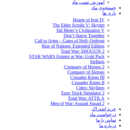
آموزش نصب ماد
جستجوی ماد
بازی ها
Hearts of Iron IV
The Elder Scrolls V: Skyrim
Sid Meier’s Civilization V
Don’t Starve Together
Call to Arms – Gates of Hell: Ostfront
Rise of Nations: Extended Edition
Total War: SHOGUN 2
STAR WARS Empire at War: Gold Pack
Stellaris
Company of Heroes 2
Company of Heroes
Crusader Kings III
Crusader Kings II
Cities: Skylines
Euro Truck Simulator 2
Total War: ATTILA
Men of War: Assault Squad 2
خرید اشتراک
درخواست ماد
تماس با ما
درباره ما