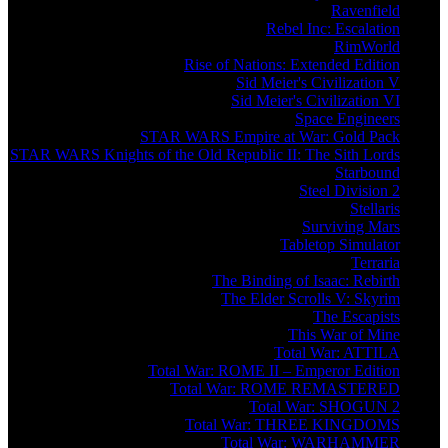
Ravenfield
Rebel Inc: Escalation
RimWorld
Rise of Nations: Extended Edition
Sid Meier's Civilization V
Sid Meier's Civilization VI
Space Engineers
STAR WARS Empire at War: Gold Pack
STAR WARS Knights of the Old Republic II: The Sith Lords
Starbound
Steel Division 2
Stellaris
Surviving Mars
Tabletop Simulator
Terraria
The Binding of Isaac: Rebirth
The Elder Scrolls V: Skyrim
The Escapists
This War of Mine
Total War: ATTILA
Total War: ROME II – Emperor Edition
Total War: ROME REMASTERED
Total War: SHOGUN 2
Total War: THREE KINGDOMS
Total War: WARHAMMER