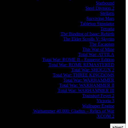
Starbound
Steel Division 2
Stellaris
Surviving Mars
Tabletop Simulator
Terraria
The Binding of Isaac: Rebirth
The Elder Scrolls V: Skyrim
The Escapists
This War of Mine
Total War: ATTILA
Total War: ROME II – Emperor Edition
Total War: ROME REMASTERED
Total War: SHOGUN 2
Total War: THREE KINGDOMS
Total War: WARHAMMER
Total War: WARHAMMER II
Total War: WARHAMMER III
Transport Fever 2
Victoria 3
Wallpaper Engine
Warhammer 40,000: Gladius – Relics of War
XCOM 2
جستجو