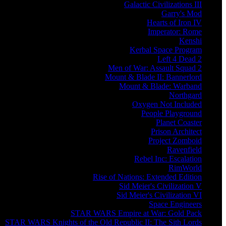
Galactic Civilizations III
Garry's Mod
Hearts of Iron IV
Imperator: Rome
Kenshi
Kerbal Space Program
Left 4 Dead 2
Men of War: Assault Squad 2
Mount & Blade II: Bannerlord
Mount & Blade: Warband
Northgard
Oxygen Not Included
People Playground
Planet Coaster
Prison Architect
Project Zomboid
Ravenfield
Rebel Inc: Escalation
RimWorld
Rise of Nations: Extended Edition
Sid Meier's Civilization V
Sid Meier's Civilization VI
Space Engineers
STAR WARS Empire at War: Gold Pack
STAR WARS Knights of the Old Republic II: The Sith Lords