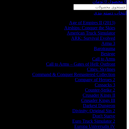
0
محصول
0
تومان
انتخاب دسته بندی
Age of Empires II (2013)
Airships: Conquer the Skies
American Truck Simulator
ARK: Survival Evolved
Arma 3
Barotrauma
Besiege
Call to Arms
Call to Arms – Gates of Hell: Ostfront
Cities: Skylines
Command & Conquer Remastered Collection
Company of Heroes 2
Cossacks 3
Counter-Strike 2
Crusader Kings II
Crusader Kings III
Darkest Dungeon
Divinity: Original Sin 2
Don't Starve
Euro Truck Simulator 2
Europa Universalis IV