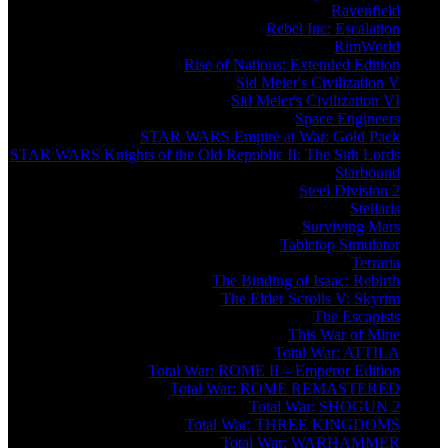
Ravenfield
Rebel Inc: Escalation
RimWorld
Rise of Nations: Extended Edition
Sid Meier's Civilization V
Sid Meier's Civilization VI
Space Engineers
STAR WARS Empire at War: Gold Pack
STAR WARS Knights of the Old Republic II: The Sith Lords
Starbound
Steel Division 2
Stellaris
Surviving Mars
Tabletop Simulator
Terraria
The Binding of Isaac: Rebirth
The Elder Scrolls V: Skyrim
The Escapists
This War of Mine
Total War: ATTILA
Total War: ROME II – Emperor Edition
Total War: ROME REMASTERED
Total War: SHOGUN 2
Total War: THREE KINGDOMS
Total War: WARHAMMER