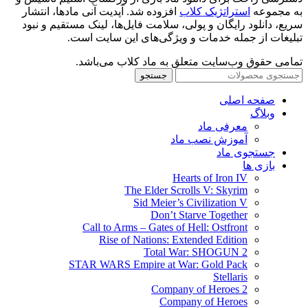
به مجموعه
استراتژیک کلاب
افزوده شد. آپدیت آنی مادها، انتشار
سریع، دانلود رایگان و پولی، سلامت فایل‌ها، لینک مستقیم و نبود
تبلیغات از جمله خدمات و ویژگی‌های این سایت است.
تمامی حقوق وب‌سایت متعلق به ماد کلاب می‌باشد.
جستجو
صفحه اصلی
وبلاگ
معرفی ماد
آموزش نصب ماد
جستجوی ماد
بازی ها
Hearts of Iron IV
The Elder Scrolls V: Skyrim
Sid Meier’s Civilization V
Don’t Starve Together
Call to Arms – Gates of Hell: Ostfront
Rise of Nations: Extended Edition
Total War: SHOGUN 2
STAR WARS Empire at War: Gold Pack
Stellaris
Company of Heroes 2
Company of Heroes