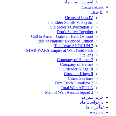
آموزش نصب ماد
جستجوی ماد
بازی ها
Hearts of Iron IV
The Elder Scrolls V: Skyrim
Sid Meier’s Civilization V
Don’t Starve Together
Call to Arms – Gates of Hell: Ostfront
Rise of Nations: Extended Edition
Total War: SHOGUN 2
STAR WARS Empire at War: Gold Pack
Stellaris
Company of Heroes 2
Company of Heroes
Crusader Kings III
Crusader Kings II
Cities: Skylines
Euro Truck Simulator 2
Total War: ATTILA
Men of War: Assault Squad 2
خرید اشتراک
درخواست ماد
تماس با ما
درباره ما