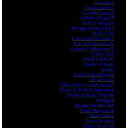
Cossacks 3
Counter-Strike 2
Crusader Kings II
Crusader Kings III
Darkest Dungeon
Divinity: Original Sin 2
Don't Starve
Euro Truck Simulator 2
Europa Universalis IV
Galactic Civilizations III
Garry's Mod
Hearts of Iron IV
Imperator: Rome
Kenshi
Kerbal Space Program
Left 4 Dead 2
Men of War: Assault Squad 2
Mount & Blade II: Bannerlord
Mount & Blade: Warband
Northgard
Oxygen Not Included
People Playground
Planet Coaster
Prison Architect
Project Zomboid