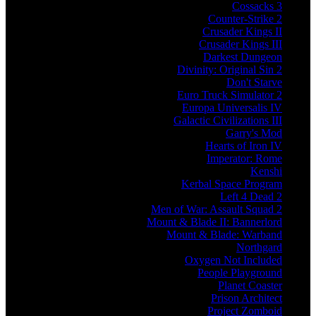
Cossacks 3
Counter-Strike 2
Crusader Kings II
Crusader Kings III
Darkest Dungeon
Divinity: Original Sin 2
Don't Starve
Euro Truck Simulator 2
Europa Universalis IV
Galactic Civilizations III
Garry's Mod
Hearts of Iron IV
Imperator: Rome
Kenshi
Kerbal Space Program
Left 4 Dead 2
Men of War: Assault Squad 2
Mount & Blade II: Bannerlord
Mount & Blade: Warband
Northgard
Oxygen Not Included
People Playground
Planet Coaster
Prison Architect
Project Zomboid