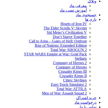
وبلاگ
معرفی ماد
آموزش نصب ماد
جستجوی ماد
بازی ها
Hearts of Iron IV
The Elder Scrolls V: Skyrim
Sid Meier’s Civilization V
Don’t Starve Together
Call to Arms – Gates of Hell: Ostfront
Rise of Nations: Extended Edition
Total War: SHOGUN 2
STAR WARS Empire at War: Gold Pack
Stellaris
Company of Heroes 2
Company of Heroes
Crusader Kings III
Crusader Kings II
Cities: Skylines
Euro Truck Simulator 2
Total War: ATTILA
Men of War: Assault Squad 2
خرید اشتراک
درخواست ماد
تماس با ما