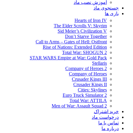
آموزش نصب ماد
جستجوی ماد
بازی ها
Hearts of Iron IV
The Elder Scrolls V: Skyrim
Sid Meier’s Civilization V
Don’t Starve Together
Call to Arms – Gates of Hell: Ostfront
Rise of Nations: Extended Edition
Total War: SHOGUN 2
STAR WARS Empire at War: Gold Pack
Stellaris
Company of Heroes 2
Company of Heroes
Crusader Kings III
Crusader Kings II
Cities: Skylines
Euro Truck Simulator 2
Total War: ATTILA
Men of War: Assault Squad 2
خرید اشتراک
درخواست ماد
تماس با ما
درباره ما