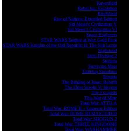
Ravenfield
Rebel Inc: Escalation
RimWorld
Rise of Nations: Extended Edition
Sid Meier's Civilization V
Sid Meier's Civilization VI
Space Engineers
STAR WARS Empire at War: Gold Pack
STAR WARS Knights of the Old Republic II: The Sith Lords
Starbound
Steel Division 2
Stellaris
Surviving Mars
Tabletop Simulator
Terraria
The Binding of Isaac: Rebirth
The Elder Scrolls V: Skyrim
The Escapists
This War of Mine
Total War: ATTILA
Total War: ROME II – Emperor Edition
Total War: ROME REMASTERED
Total War: SHOGUN 2
Total War: THREE KINGDOMS
Total War: WARHAMMER