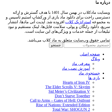
درباره ما
وبسایت مادکلاب در بهمن سال 1401 با هدف گسترش و ارائه
دسترسی راحت برای دانلود ماد بازی از ورکشاپ استیم تأسیس و
به مجموعه
استراتژیک کلاب
افزوده شد. آپدیت آنی مادها، انتشار
سریع، دانلود رایگان و پولی، سلامت فایل‌ها، لینک مستقیم و نبود
تبلیغات از جمله خدمات و ویژگی‌های این سایت است.
تمامی حقوق وب‌سایت متعلق به ماد کلاب می‌باشد.
جستجو
صفحه اصلی
وبلاگ
معرفی ماد
آموزش نصب ماد
جستجوی ماد
بازی ها
Hearts of Iron IV
The Elder Scrolls V: Skyrim
Sid Meier’s Civilization V
Don’t Starve Together
Call to Arms – Gates of Hell: Ostfront
Rise of Nations: Extended Edition
Total War: SHOGUN 2