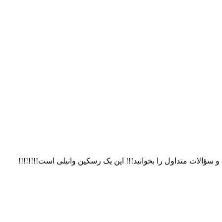
https://steamcommunity لطفاً توضیحات و دستورالعمل های نصب و سؤالات متداول را بخوانید!!! این یک رسکین وانیلی است!!!!!!!!