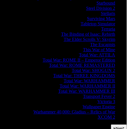
Starbound
Steel Division 2
Stellaris
Surviving Mars
Tabletop Simulator
Terraria
The Binding of Isaac: Rebirth
The Elder Scrolls V: Skyrim
The Escapists
This War of Mine
Total War: ATTILA
Total War: ROME II – Emperor Edition
Total War: ROME REMASTERED
Total War: SHOGUN 2
Total War: THREE KINGDOMS
Total War: WARHAMMER
Total War: WARHAMMER II
Total War: WARHAMMER III
Transport Fever 2
Victoria 3
Wallpaper Engine
Warhammer 40,000: Gladius – Relics of War
XCOM 2
جستجو