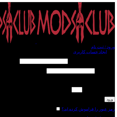
ورود / ثبت نام
ورود
ایجاد حساب کاربری
الزامی
نام کاربری یا آدرس ایمیل
*
الزامی
رمز عبور
*
لطفا پاسخ را به عدد انگلیسی وارد کنید:
شانزده − چهارده =
ورود
رمز عبور را فراموش کرده اید؟
مرا به خاطر بسپار