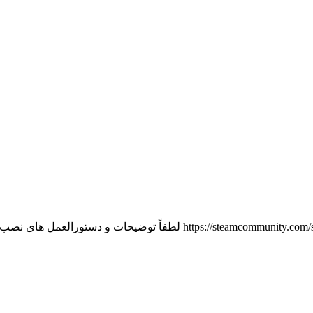
لطفاً این پیوند را با نسخه جدید: .com/sharedfiles/filedetails/?id=2426367502