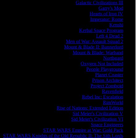
Galactic Civilizations III
Garry's Mod
Hearts of Iron IV
Imperator: Rome
Kenshi
Kerbal Space Program
Left 4 Dead 2
Men of War: Assault Squad 2
Mount & Blade II: Bannerlord
Mount & Blade: Warband
Northgard
Oxygen Not Included
People Playground
Planet Coaster
Prison Architect
Project Zomboid
Ravenfield
Rebel Inc: Escalation
RimWorld
Rise of Nations: Extended Edition
Sid Meier's Civilization V
Sid Meier's Civilization VI
Space Engineers
STAR WARS Empire at War: Gold Pack
STAR WARS Knights of the Old Republic II: The Sith Lords