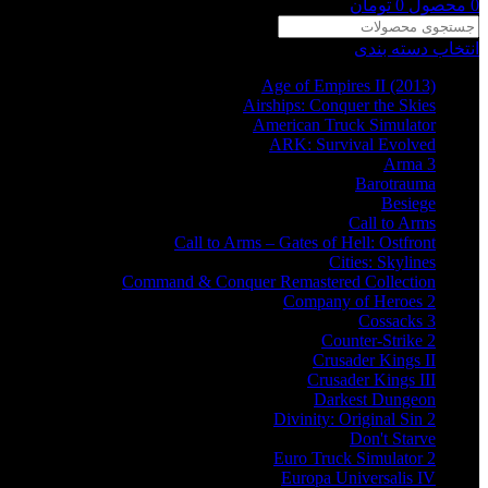
0
محصول
0
تومان
انتخاب دسته بندی
Age of Empires II (2013)
Airships: Conquer the Skies
American Truck Simulator
ARK: Survival Evolved
Arma 3
Barotrauma
Besiege
Call to Arms
Call to Arms – Gates of Hell: Ostfront
Cities: Skylines
Command & Conquer Remastered Collection
Company of Heroes 2
Cossacks 3
Counter-Strike 2
Crusader Kings II
Crusader Kings III
Darkest Dungeon
Divinity: Original Sin 2
Don't Starve
Euro Truck Simulator 2
Europa Universalis IV