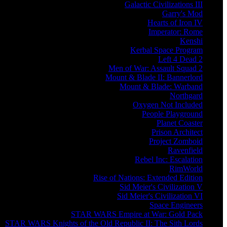
Galactic Civilizations III
Garry's Mod
Hearts of Iron IV
Imperator: Rome
Kenshi
Kerbal Space Program
Left 4 Dead 2
Men of War: Assault Squad 2
Mount & Blade II: Bannerlord
Mount & Blade: Warband
Northgard
Oxygen Not Included
People Playground
Planet Coaster
Prison Architect
Project Zomboid
Ravenfield
Rebel Inc: Escalation
RimWorld
Rise of Nations: Extended Edition
Sid Meier's Civilization V
Sid Meier's Civilization VI
Space Engineers
STAR WARS Empire at War: Gold Pack
STAR WARS Knights of the Old Republic II: The Sith Lords