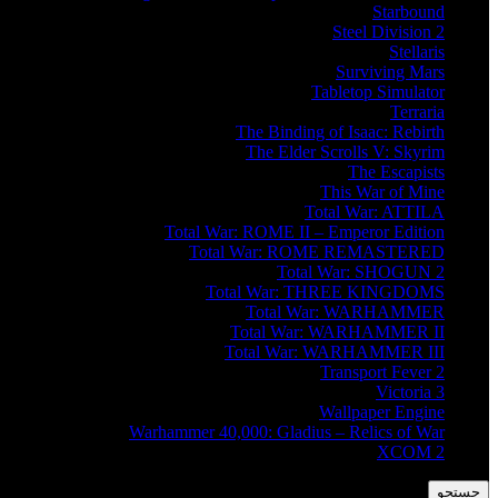
Starbound
Steel Division 2
Stellaris
Surviving Mars
Tabletop Simulator
Terraria
The Binding of Isaac: Rebirth
The Elder Scrolls V: Skyrim
The Escapists
This War of Mine
Total War: ATTILA
Total War: ROME II – Emperor Edition
Total War: ROME REMASTERED
Total War: SHOGUN 2
Total War: THREE KINGDOMS
Total War: WARHAMMER
Total War: WARHAMMER II
Total War: WARHAMMER III
Transport Fever 2
Victoria 3
Wallpaper Engine
Warhammer 40,000: Gladius – Relics of War
XCOM 2
جستجو