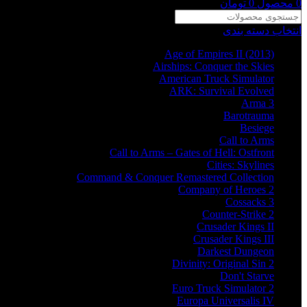
0
محصول
0
تومان
انتخاب دسته بندی
Age of Empires II (2013)
Airships: Conquer the Skies
American Truck Simulator
ARK: Survival Evolved
Arma 3
Barotrauma
Besiege
Call to Arms
Call to Arms – Gates of Hell: Ostfront
Cities: Skylines
Command & Conquer Remastered Collection
Company of Heroes 2
Cossacks 3
Counter-Strike 2
Crusader Kings II
Crusader Kings III
Darkest Dungeon
Divinity: Original Sin 2
Don't Starve
Euro Truck Simulator 2
Europa Universalis IV