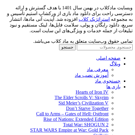
وبسایت مادکلاب در بهمن سال 1401 با هدف گسترش و ارائه
دسترسی راحت برای دانلود ماد بازی از ورکشاپ استیم تأسیس و
به مجموعه
استراتژیک کلاب
افزوده شد. آپدیت آنی مادها، انتشار
سریع، دانلود رایگان و پولی، سلامت فایل‌ها، لینک مستقیم و نبود
تبلیغات از جمله خدمات و ویژگی‌های این سایت است.
تمامی حقوق وب‌سایت متعلق به ماد کلاب می‌باشد.
جستجو
صفحه اصلی
وبلاگ
معرفی ماد
آموزش نصب ماد
جستجوی ماد
بازی ها
Hearts of Iron IV
The Elder Scrolls V: Skyrim
Sid Meier’s Civilization V
Don’t Starve Together
Call to Arms – Gates of Hell: Ostfront
Rise of Nations: Extended Edition
Total War: SHOGUN 2
STAR WARS Empire at War: Gold Pack