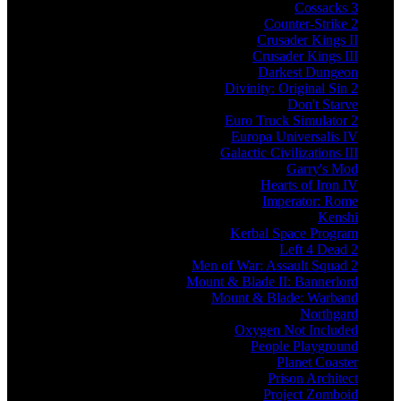
Cossacks 3
Counter-Strike 2
Crusader Kings II
Crusader Kings III
Darkest Dungeon
Divinity: Original Sin 2
Don't Starve
Euro Truck Simulator 2
Europa Universalis IV
Galactic Civilizations III
Garry's Mod
Hearts of Iron IV
Imperator: Rome
Kenshi
Kerbal Space Program
Left 4 Dead 2
Men of War: Assault Squad 2
Mount & Blade II: Bannerlord
Mount & Blade: Warband
Northgard
Oxygen Not Included
People Playground
Planet Coaster
Prison Architect
Project Zomboid