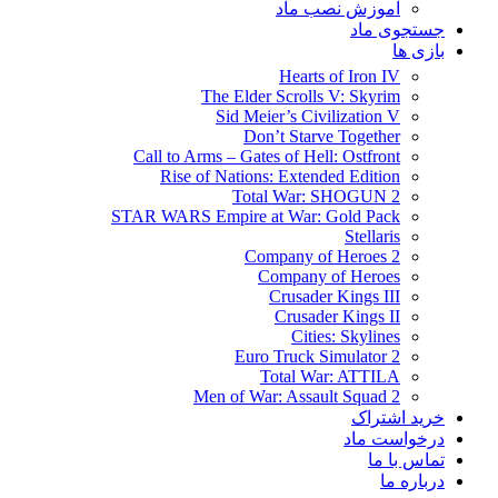
آموزش نصب ماد
جستجوی ماد
بازی ها
Hearts of Iron IV
The Elder Scrolls V: Skyrim
Sid Meier’s Civilization V
Don’t Starve Together
Call to Arms – Gates of Hell: Ostfront
Rise of Nations: Extended Edition
Total War: SHOGUN 2
STAR WARS Empire at War: Gold Pack
Stellaris
Company of Heroes 2
Company of Heroes
Crusader Kings III
Crusader Kings II
Cities: Skylines
Euro Truck Simulator 2
Total War: ATTILA
Men of War: Assault Squad 2
خرید اشتراک
درخواست ماد
تماس با ما
درباره ما