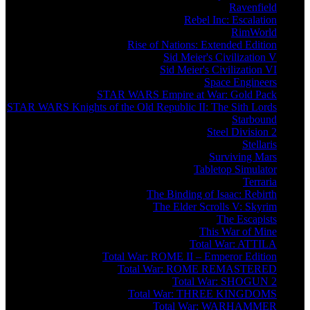
Ravenfield
Rebel Inc: Escalation
RimWorld
Rise of Nations: Extended Edition
Sid Meier's Civilization V
Sid Meier's Civilization VI
Space Engineers
STAR WARS Empire at War: Gold Pack
STAR WARS Knights of the Old Republic II: The Sith Lords
Starbound
Steel Division 2
Stellaris
Surviving Mars
Tabletop Simulator
Terraria
The Binding of Isaac: Rebirth
The Elder Scrolls V: Skyrim
The Escapists
This War of Mine
Total War: ATTILA
Total War: ROME II – Emperor Edition
Total War: ROME REMASTERED
Total War: SHOGUN 2
Total War: THREE KINGDOMS
Total War: WARHAMMER