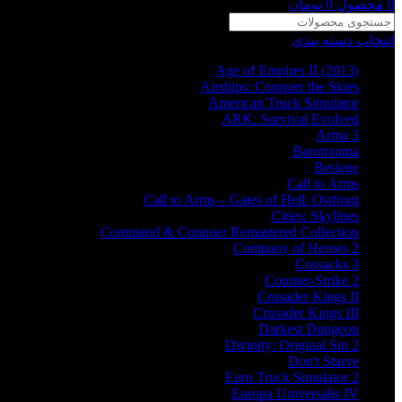
0
محصول
0
تومان
انتخاب دسته بندی
Age of Empires II (2013)
Airships: Conquer the Skies
American Truck Simulator
ARK: Survival Evolved
Arma 3
Barotrauma
Besiege
Call to Arms
Call to Arms – Gates of Hell: Ostfront
Cities: Skylines
Command & Conquer Remastered Collection
Company of Heroes 2
Cossacks 3
Counter-Strike 2
Crusader Kings II
Crusader Kings III
Darkest Dungeon
Divinity: Original Sin 2
Don't Starve
Euro Truck Simulator 2
Europa Universalis IV