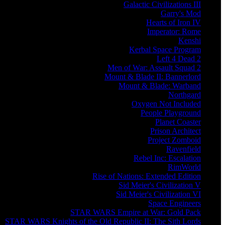
Galactic Civilizations III
Garry's Mod
Hearts of Iron IV
Imperator: Rome
Kenshi
Kerbal Space Program
Left 4 Dead 2
Men of War: Assault Squad 2
Mount & Blade II: Bannerlord
Mount & Blade: Warband
Northgard
Oxygen Not Included
People Playground
Planet Coaster
Prison Architect
Project Zomboid
Ravenfield
Rebel Inc: Escalation
RimWorld
Rise of Nations: Extended Edition
Sid Meier's Civilization V
Sid Meier's Civilization VI
Space Engineers
STAR WARS Empire at War: Gold Pack
STAR WARS Knights of the Old Republic II: The Sith Lords