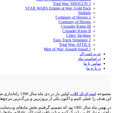
Total War: SHOGUN 2
STAR WARS Empire at War: Gold Pack
Stellaris
Company of Heroes 2
Company of Heroes
Crusader Kings III
Crusader Kings II
Cities: Skylines
Euro Truck Simulator 2
Total War: ATTILA
Men of War: Assault Squad 2
خرید اشتراک
درخواست ماد
تماس با ما
درباره ما
مجموعه
استراتژیک کلاب
اولین بار در د
این هدف را عملی کنیم و اکنون یکی از بروزترین و بزرگ‌ترین مرجع‌
در بهمن ماه سال 1401 بود که تصمیم گرفتیم بخش م
راحتی و نیاز کاربر را درک کنیم و با دریافت اشتراکی عادلانه، مادها ر