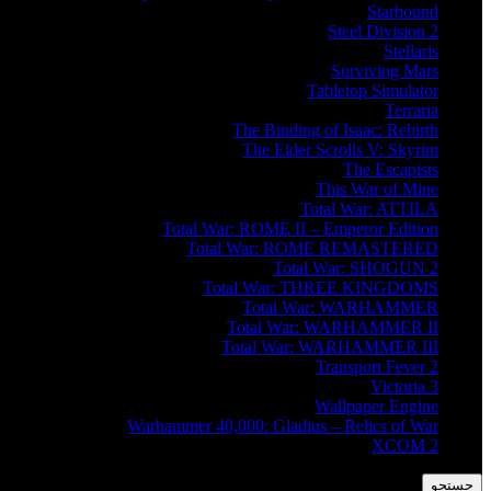
Starbound
Steel Division 2
Stellaris
Surviving Mars
Tabletop Simulator
Terraria
The Binding of Isaac: Rebirth
The Elder Scrolls V: Skyrim
The Escapists
This War of Mine
Total War: ATTILA
Total War: ROME II – Emperor Edition
Total War: ROME REMASTERED
Total War: SHOGUN 2
Total War: THREE KINGDOMS
Total War: WARHAMMER
Total War: WARHAMMER II
Total War: WARHAMMER III
Transport Fever 2
Victoria 3
Wallpaper Engine
Warhammer 40,000: Gladius – Relics of War
XCOM 2
جستجو